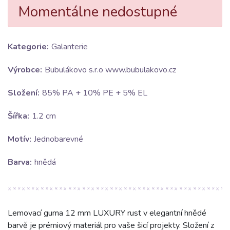
Momentálne nedostupné
Kategorie:
Galanterie
Výrobce:
Bubulákovo s.r.o www.bubulakovo.cz
Složení:
85% PA + 10% PE + 5% EL
Šířka:
1.2 cm
Motív:
Jednobarevné
Barva:
hnědá
Lemovací guma 12 mm LUXURY rust v elegantní hnědé
barvě je prémiový materiál pro vaše šicí projekty. Složení z