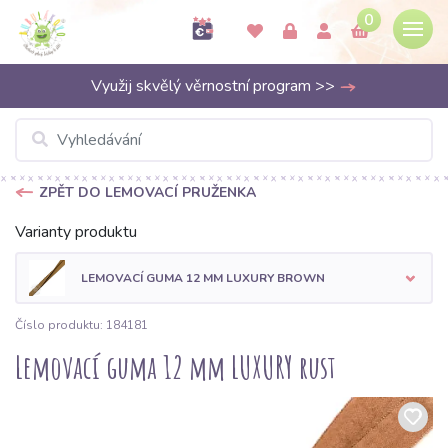
0
Využij skvělý věrnostní program >>
ZPĚT DO LEMOVACÍ PRUŽENKA
Varianty produktu
LEMOVACÍ GUMA 12 MM LUXURY BROWN
Číslo produktu: 184181
Lemovací guma 12 mm LUXURY rust