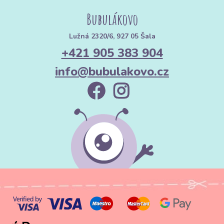
Bubulákovo
Lužná 2320/6, 927 05 Šala
+421 905 383 904
info@bubulakovo.cz