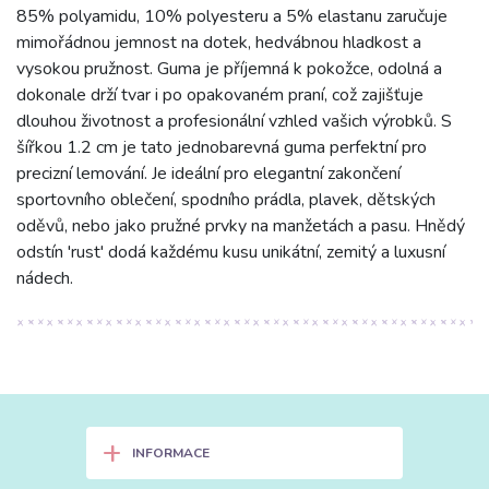
85% polyamidu, 10% polyesteru a 5% elastanu zaručuje
mimořádnou jemnost na dotek, hedvábnou hladkost a
vysokou pružnost. Guma je příjemná k pokožce, odolná a
dokonale drží tvar i po opakovaném praní, což zajišťuje
dlouhou životnost a profesionální vzhled vašich výrobků. S
šířkou 1.2 cm je tato jednobarevná guma perfektní pro
precizní lemování. Je ideální pro elegantní zakončení
sportovního oblečení, spodního prádla, plavek, dětských
oděvů, nebo jako pružné prvky na manžetách a pasu. Hnědý
odstín 'rust' dodá každému kusu unikátní, zemitý a luxusní
nádech.
+
INFORMACE