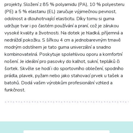
projekty. Složení z 85 % polyamidu (PA), 10 % polyesteru
(PE) a 5 % elastanu (EL) zaručuje výjimečnou pevnost,
odolnost a dlouhotrvající elasticitu. Díky tomu si guma
udržuje tvar i po častém používání a praní, což je zárukou
vysoké kvality a životnosti. Na dotek je hladká, příjemná a
nedráždí pokožku. S šířkou 4 cm a jednobarevným tmavě
modrým odstínem je tato guma univerzální a snadno
kombinovatelná. Poskytuje spolehlivou oporu a komfortní
nošení. Je ideální pro pasovky do kalhot, sukní, tepláků či
šortek. Skvěle se hodí i do sportovního oblečení, spodního
prádla, plavek, pyžam nebo jako stahovací prvek u tašek a
batohů. Dodá vašim výrobkům profesionální vzhled a
funkčnost.