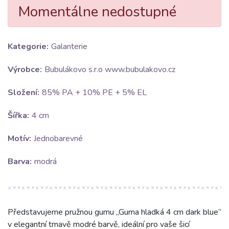
Momentálne nedostupné
Kategorie:
Galanterie
Výrobce:
Bubulákovo s.r.o www.bubulakovo.cz
Složení:
85% PA + 10% PE + 5% EL
Šířka:
4 cm
Motív:
Jednobarevné
Barva:
modrá
Představujeme pružnou gumu „Guma hladká 4 cm dark blue“
v elegantní tmavě modré barvě, ideální pro vaše šicí