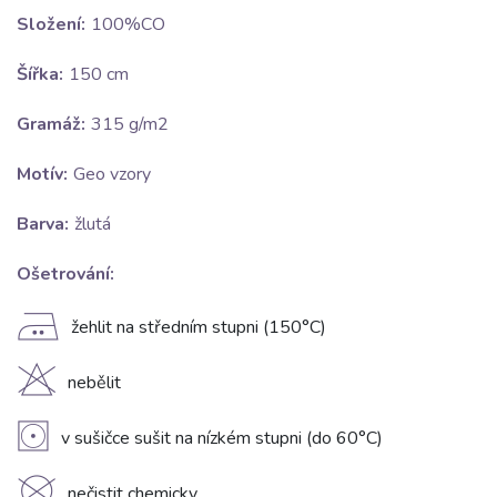
Složení:
100%CO
Šířka:
150 cm
Gramáž:
315 g/m2
Motív:
Geo vzory
Barva:
žlutá
Ošetrování:
E
žehlit na středním stupni (150°C)
H
nebělit
V
v sušičce sušit na nízkém stupni (do 60°C)
nečistit chemicky