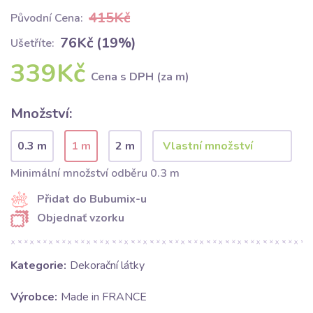
415Kč
Původní Cena:
76Kč (19%)
Ušetříte:
339Kč
Cena s DPH (za m)
Množství:
0.3 m
1 m
2 m
Minimální množství odběru 0.3 m
Přidat do Bubumix-u
Objednať vzorku
Kategorie:
Dekorační látky
Výrobce:
Made in FRANCE