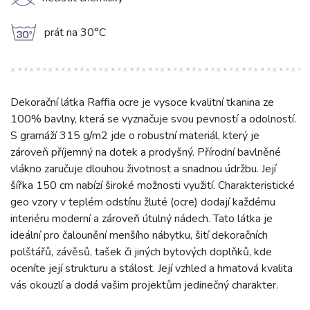
K
g
prát na 30°C
Dekorační látka Raffia ocre je vysoce kvalitní tkanina ze
100% bavlny, která se vyznačuje svou pevností a odolností.
S gramáží 315 g/m2 jde o robustní materiál, který je
zároveň příjemný na dotek a prodyšný. Přírodní bavlněné
vlákno zaručuje dlouhou životnost a snadnou údržbu. Její
šířka 150 cm nabízí široké možnosti využití. Charakteristické
geo vzory v teplém odstínu žluté (ocre) dodají každému
interiéru moderní a zároveň útulný nádech. Tato látka je
ideální pro čalounění menšího nábytku, šití dekoračních
polštářů, závěsů, tašek či jiných bytových doplňků, kde
oceníte její strukturu a stálost. Její vzhled a hmatová kvalita
vás okouzlí a dodá vašim projektům jedinečný charakter.