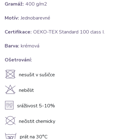
Gramáž:
400 g/m2
Motív:
Jednobarevné
Certifikace:
OEKO-TEX Standard 100 class I.
Barva:
krémová
Ošetrování:
U
nesušit v sušičce
H
nebělit
A
srážlivost 5-10%
K
nečistit chemicky
g
prát na 30°C