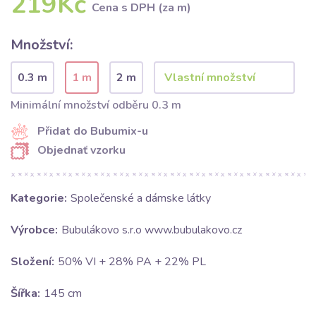
219Kč
Cena s DPH (za m)
Množství:
0.3 m
1 m
2 m
Minimální množství odběru 0.3 m
Přidat do Bubumix-u
Objednať vzorku
Kategorie:
Společenské a dámske látky
Výrobce:
Bubulákovo s.r.o www.bubulakovo.cz
Složení:
50% VI + 28% PA + 22% PL
Šířka:
145 cm