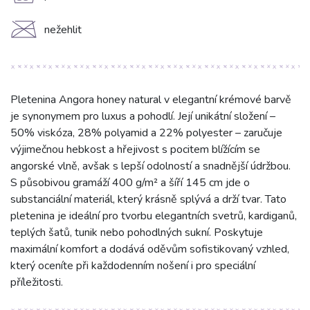
C
nežehlit
Pletenina Angora honey natural v elegantní krémové barvě
je synonymem pro luxus a pohodlí. Její unikátní složení –
50% viskóza, 28% polyamid a 22% polyester – zaručuje
výjimečnou hebkost a hřejivost s pocitem blížícím se
angorské vlně, avšak s lepší odolností a snadnější údržbou.
S působivou gramáží 400 g/m² a šíří 145 cm jde o
substanciální materiál, který krásně splývá a drží tvar. Tato
pletenina je ideální pro tvorbu elegantních svetrů, kardiganů,
teplých šatů, tunik nebo pohodlných sukní. Poskytuje
maximální komfort a dodává oděvům sofistikovaný vzhled,
který oceníte při každodenním nošení i pro speciální
příležitosti.