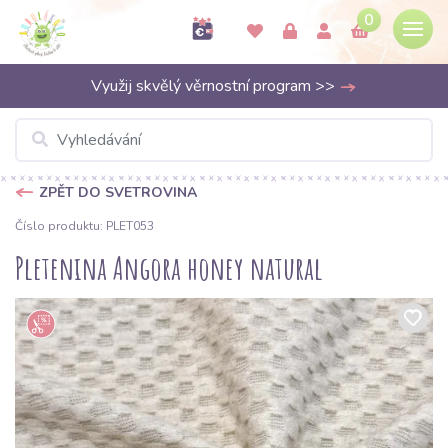
0
Využij skvělý věrnostní program >>
ZPĚT DO SVETROVINA
Číslo produktu: PLET053
Pletenina Angora honey natural