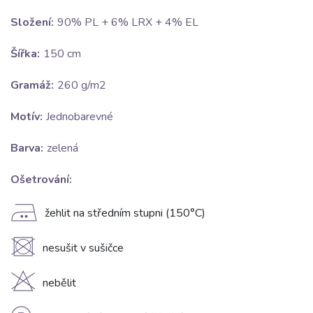
Složení:
90% PL + 6% LRX + 4% EL
Šířka:
150 cm
Gramáž:
260 g/m2
Motív:
Jednobarevné
Barva:
zelená
Ošetrování:
E
žehlit na středním stupni (150°C)
U
nesušit v sušičce
H
nebělit