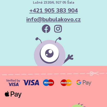
Lužná 2320/6, 927 05 Šala
+421 905 383 904
info@bubulakovo.cz