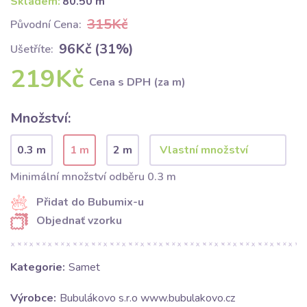
Skladem:
80.50 m
315Kč
Původní Cena:
96Kč (31%)
Ušetříte:
219Kč
Cena s DPH (za m)
Množství:
0.3 m
1 m
2 m
Minimální množství odběru 0.3 m
Přidat do Bubumix-u
Objednať vzorku
Kategorie:
Samet
Výrobce:
Bubulákovo s.r.o www.bubulakovo.cz