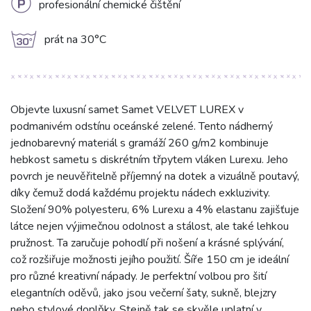
L
profesionální chemické čištění
g
prát na 30°C
Objevte luxusní samet Samet VELVET LUREX v
podmanivém odstínu oceánské zelené. Tento nádherný
jednobarevný materiál s gramáží 260 g/m2 kombinuje
hebkost sametu s diskrétním třpytem vláken Lurexu. Jeho
povrch je neuvěřitelně příjemný na dotek a vizuálně poutavý,
díky čemuž dodá každému projektu nádech exkluzivity.
Složení 90% polyesteru, 6% Lurexu a 4% elastanu zajišťuje
látce nejen výjimečnou odolnost a stálost, ale také lehkou
pružnost. Ta zaručuje pohodlí při nošení a krásné splývání,
což rozšiřuje možnosti jejího použití. Šíře 150 cm je ideální
pro různé kreativní nápady. Je perfektní volbou pro šití
elegantních oděvů, jako jsou večerní šaty, sukně, blejzry
nebo stylové doplňky. Stejně tak se skvěle uplatní v