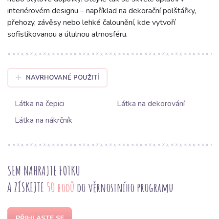
interiérovém designu – například na dekorační polštářky,
přehozy, závěsy nebo lehké čalounění, kde vytvoří
sofistikovanou a útulnou atmosféru.
NAVRHOVANÉ POUŽITÍ
Látka na čepici
Látka na dekorování
Látka na nákrčník
SEM NAHRAJTE FOTKU
A ZÍSKEJTE
50 bodů
do věrnostního programu
PŘIHLASTE SE