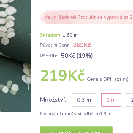
Velmi žádané! Produkt se vyprodá za 2
Skladem:
1.60 m
269Kč
Původní Cena:
50Kč (19%)
Ušetříte:
219Kč
Cena s DPH (za m)
Množství:
0.3 m
1 m
Minimální množství odběru 0.3 m