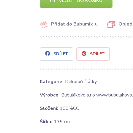
VLOŽIT DO KOŠÍKU
Přidat do Bubumix-u
Objed
SDÍLET
SDÍLET
Kategorie:
Dekorační látky
Výrobce:
Bubulákovo s.r.o www.bubulakovo.
Složení:
100%CO
Šířka:
135 cm