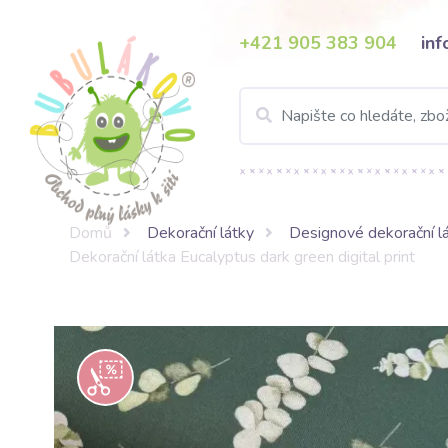
+421 905 383 904
in
Domů
Dekorační látky
Designové dekorační l
Dekorační látka Eucalyptus dark green digital print