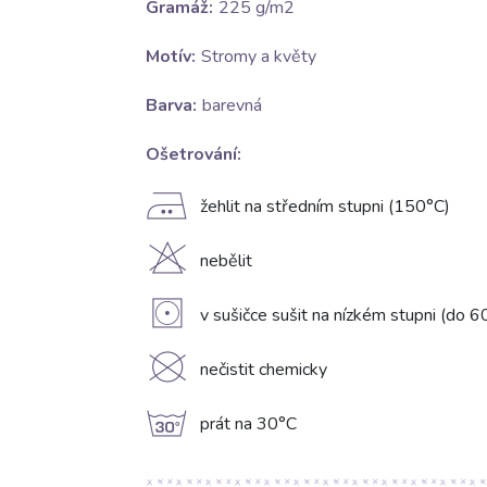
Gramáž:
225 g/m2
Motív:
Stromy a květy
Barva:
barevná
Ošetrování:
E
žehlit na středním stupni (150°C)
H
nebělit
V
v sušičce sušit na nízkém stupni (do 6
K
nečistit chemicky
g
prát na 30°C