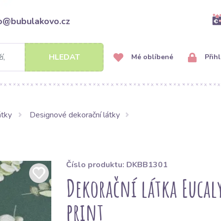
fo@bubulakovo.cz
HLEDAT
Mé oblíbené
Přihl
átky
Designové dekorační látky
Číslo produktu: DKBB1301
Dekorační látka Eucaly
print