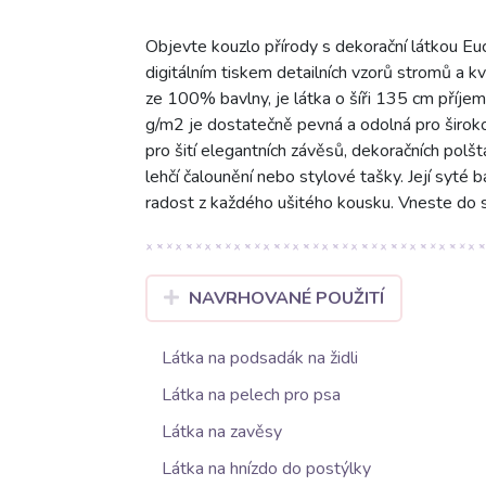
Objevte kouzlo přírody s dekorační látkou Euca
digitálním tiskem detailních vzorů stromů a k
ze 100% bavlny, je látka o šíři 135 cm příje
g/m2 je dostatečně pevná a odolná pro širokou 
pro šití elegantních závěsů, dekoračních polšt
lehčí čalounění nebo stylové tašky. Její syté b
radost z každého ušitého kousku. Vneste do
NAVRHOVANÉ POUŽITÍ
Látka na podsadák na židli
Látka na pelech pro psa
Látka na zavěsy
Látka na hnízdo do postýlky