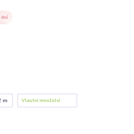
 dní
2 m