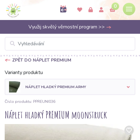
0
Využij skvělý věrnostní program >>
ZPĚT DO NÁPLET PREMIUM
Varianty produktu
NÁPLET HLADKÝ PREMIUM ARMY
Číslo produktu: PPREUNI036
Náplet hladký PREMIUM moonstruck