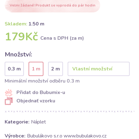
Velmi žádané! Produkt se vyprodá do pár hodin
Skladem:
1.50 m
179Kč
Cena s DPH (za m)
Množství:
0.3 m
1 m
2 m
Minimální množství odběru 0.3 m
Přidat do Bubumix-u
Objednať vzorku
Kategorie:
Náplet
Výrobce:
Bubulákovo s.r.o www.bubulakovo.cz