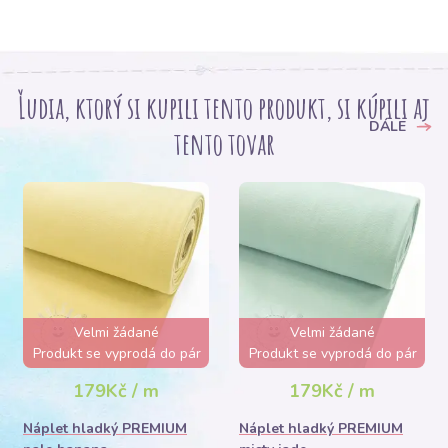
Ľudia, ktorý si kupili tento produkt, si kúpili aj
DÁLE
tento tovar
Velmi žádané
Velmi žádané
Produkt se vyprodá do pár
Produkt se vyprodá do pár
hodin
hodin
179Kč / m
179Kč / m
Náplet hladký PREMIUM
Náplet hladký PREMIUM