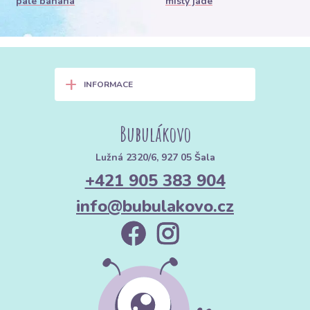
pale banana
misty jade
+
INFORMACE
Bubulákovo
Lužná 2320/6, 927 05 Šala
+421 905 383 904
info@bubulakovo.cz