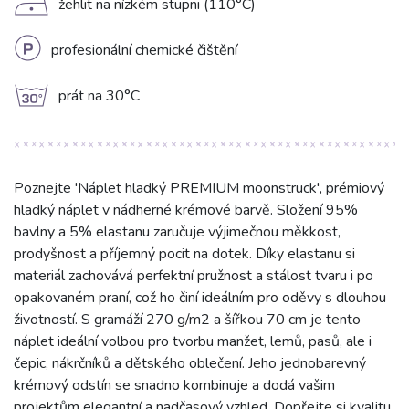
D
žehlit na nízkém stupni (110°C)
L
profesionální chemické čištění
g
prát na 30°C
Poznejte 'Náplet hladký PREMIUM moonstruck', prémiový
hladký náplet v nádherné krémové barvě. Složení 95%
bavlny a 5% elastanu zaručuje výjimečnou měkkost,
prodyšnost a příjemný pocit na dotek. Díky elastanu si
materiál zachovává perfektní pružnost a stálost tvaru i po
opakovaném praní, což ho činí ideálním pro oděvy s dlouhou
životností. S gramáží 270 g/m2 a šířkou 70 cm je tento
náplet ideální volbou pro tvorbu manžet, lemů, pasů, ale i
čepic, nákrčníků a dětského oblečení. Jeho jednobarevný
krémový odstín se snadno kombinuje a dodá vašim
projektům elegantní a nadčasový vzhled. Dopřejte si kvalitu