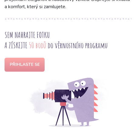
a komfort, který si zamilujete.
SEM NAHRAJTE FOTKU
A ZÍSKEJTE
50 bodů
do věrnostního programu
PŘIHLASTE SE