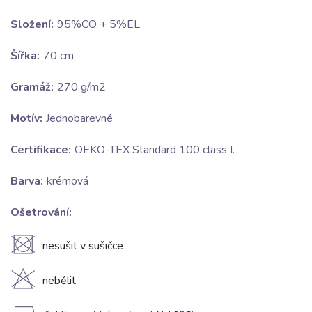
Složení:
95%CO + 5%EL
Šířka:
70 cm
Gramáž:
270 g/m2
Motív:
Jednobarevné
Certifikace:
OEKO-TEX Standard 100 class I.
Barva:
krémová
Ošetrování:
U
nesušit v sušičce
H
nebělit