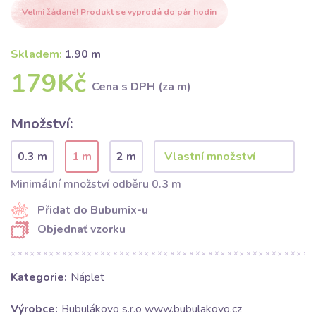
Velmi žádané! Produkt se vyprodá do pár hodin
Skladem:
1.90 m
179Kč
Cena s DPH (za m)
Množství:
0.3 m
1 m
2 m
Minimální množství odběru 0.3 m
Přidat do Bubumix-u
Objednať vzorku
Kategorie:
Náplet
Výrobce:
Bubulákovo s.r.o www.bubulakovo.cz