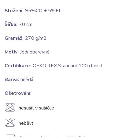
Složení:
95%CO + 5%EL
Šířka:
70 cm
Gramáž:
270 g/m2
Motív:
Jednobarevné
Certifikace:
OEKO-TEX Standard 100 class I.
Barva:
hnědá
Ošetrování:
U
nesušit v sušičce
H
nebělit