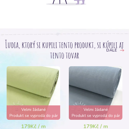
Ľudia, ktorý si kupili tento produkt, si kúpili aj
DÁLE
tento tovar
Velmi žádané
Velmi žádané
Produkt se vyprodá do pár
Produkt se vyprodá do pár
hodin
hodin
179Kč / m
179Kč / m