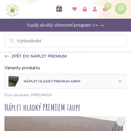
0
Využij skvělý věrnostní program >>
ZPĚT DO NÁPLET PREMIUM
Varianty produktu
NÁPLET HLADKÝ PREMIUM ARMY
Číslo produktu: PPREUNI024
Náplet hladký PREMIUM taupe