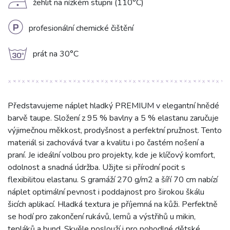
D
žehlit na nízkém stupni (110°C)
L
profesionální chemické čištění
g
prát na 30°C
Představujeme náplet hladký PREMIUM v elegantní hnědé
barvě taupe. Složení z 95 % bavlny a 5 % elastanu zaručuje
výjimečnou měkkost, prodyšnost a perfektní pružnost. Tento
materiál si zachovává tvar a kvalitu i po častém nošení a
praní. Je ideální volbou pro projekty, kde je klíčový komfort,
odolnost a snadná údržba. Užijte si přírodní pocit s
flexibilitou elastanu. S gramáží 270 g/m2 a šíří 70 cm nabízí
náplet optimální pevnost i poddajnost pro širokou škálu
šicích aplikací. Hladká textura je příjemná na kůži. Perfektně
se hodí pro zakončení rukávů, lemů a výstřihů u mikin,
tepláků a bund. Skvěle poslouží i pro pohodlné dětské