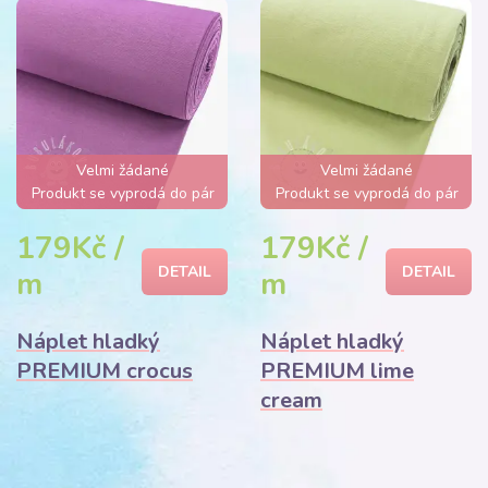
Velmi žádané
Velmi žádané
Produkt se vyprodá do pár
Produkt se vyprodá do pár
hodin
hodin
179Kč /
179Kč /
DETAIL
DETAIL
m
m
Náplet hladký
Náplet hladký
PREMIUM crocus
PREMIUM lime
cream