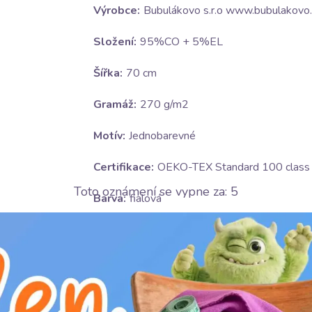
Výrobce:
Bubulákovo s.r.o www.bubulakovo.
Složení:
95%CO + 5%EL
Šířka:
70 cm
Gramáž:
270 g/m2
Motív:
Jednobarevné
Certifikace:
OEKO-TEX Standard 100 class I
Toto oznámení se vypne za:
4
Barva:
fialová
Ošetrování:
U
nesušit v sušičce
H
nebělit