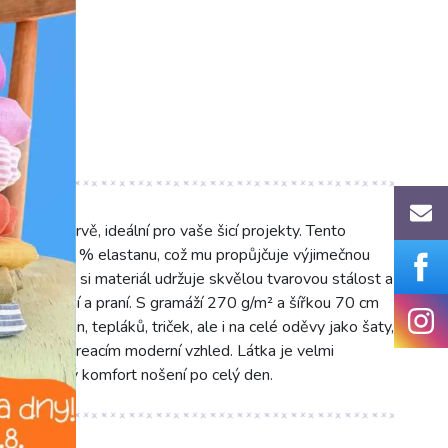
lové barvě, ideální pro vaše šicí projekty. Tento
 bavlny a 5 % elastanu, což mu propůjčuje výjimečnou
y elastanu si materiál udržuje skvělou tvarovou stálost a
astém nošení a praní. S gramáží 270 g/m² a šířkou 70 cm
lemy mikin, tepláků, triček, ale i na celé oděvy jako šaty,
barva dodá kreacím moderní vzhled. Látka je velmi
jistí vysoký komfort nošení po celý den.