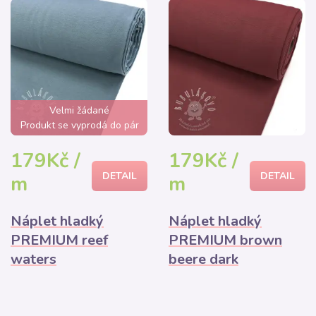
Velmi žádané
Produkt se vyprodá do pár
hodin
179Kč /
179Kč /
DETAIL
DETAIL
m
m
Náplet hladký
Náplet hladký
PREMIUM reef
PREMIUM brown
waters
beere dark