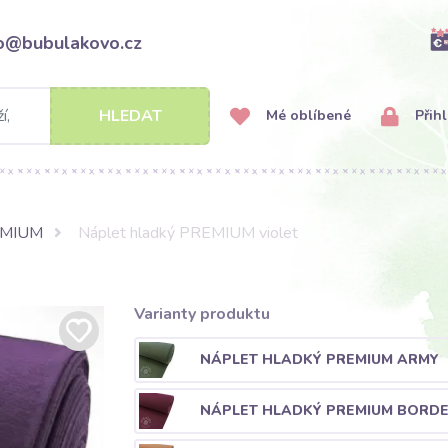
fo@bubulakovo.cz
HLEDAT
Mé oblíbené
Přihl
EMIUM
Náplet hladký PREMIUM violet
Varianty produktu
NÁPLET HLADKÝ PREMIUM ARMY
NÁPLET HLADKÝ PREMIUM BORD