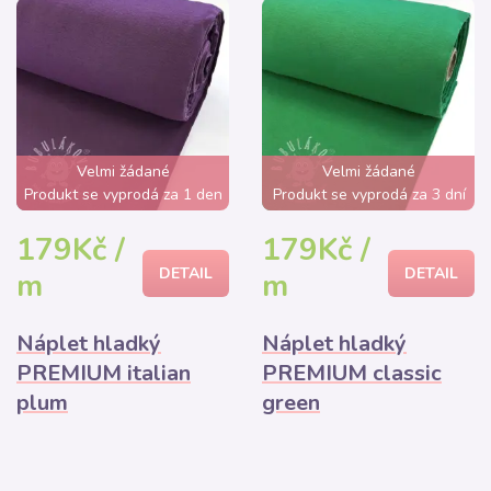
Velmi žádané
Velmi žádané
Produkt se vyprodá za 1 den
Produkt se vyprodá za 3 dní
179Kč /
179Kč /
DETAIL
DETAIL
m
m
Náplet hladký
Náplet hladký
PREMIUM italian
PREMIUM classic
plum
green