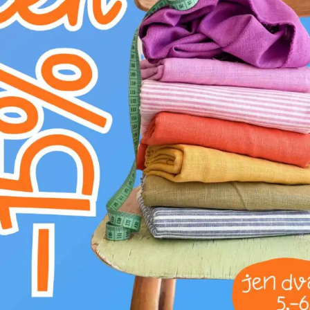
D
žehlit na nízkém stupni (110°C)
L
profesionální chemické čištění
g
prát na 30°C
Objevte Náplet hladký PREMIUM v nádherné fia
jednobarevný úplet je tvořen 95 % prvotřídní
měkkost, prodyšnost a perfektní pružnost. Dík
zaručuje dlouhou životnost, což oceníte při č
je tento všestranný náplet vhodný na manžety, 
legíny či volnočasové oblečení. Sytá fialová 
příjemná na dotek, snadno se s ní pracuje a za