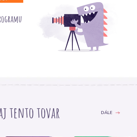
programu
 aj tento tovar
DÁLE