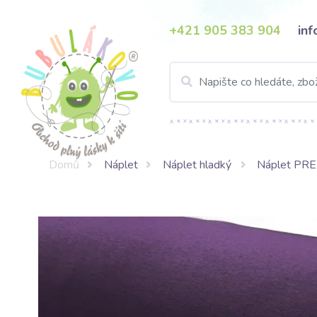
+421 905 383 904
in
Domů
Náplet
Náplet hladký
Náplet PR