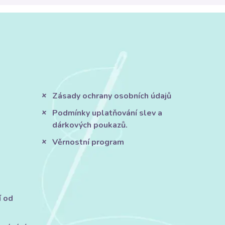
Zásady ochrany osobních údajů
Podmínky uplatňování slev a
dárkových poukazů.
Věrnostní program
í od