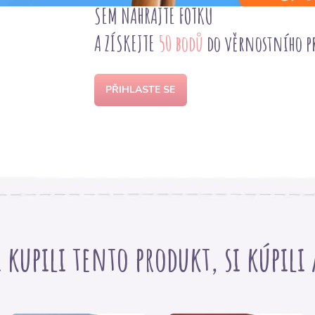
SEM NAHRAJTE FOTKU
A ZÍSKEJTE
50 bodů
do věrnostního 
PŘIHLASTE SE
i kupili tento produkt, si kúpili