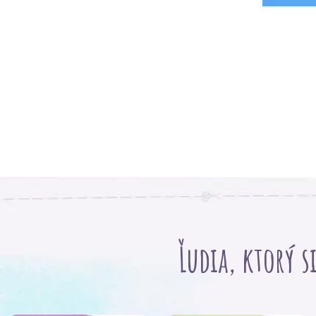
Ľudia, ktorý s