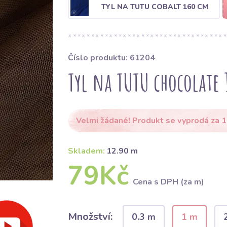
TYL NA TUTU COBALT 160 CM
Číslo produktu: 61204
Tyl na TUTU chocolate 
Velmi žádané! Produkt se vyprodá za 1
Skladem:
12.90 m
79Kč
Cena s DPH (za m)
Množství:
0.3 m
1 m