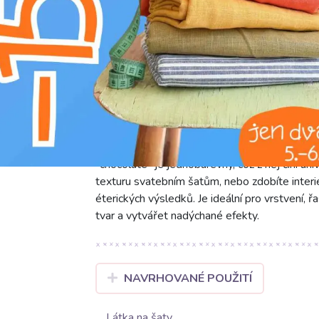
c
ruční praní
Tyl na TUTU chocolate je lehký a vzdušný mate
100% nylonu, tento tyl vyniká odolností, pev
g/m2 je neuvěřitelně lehký a dodá objem bez
materiálu pro objemné tutu sukně, divadelní 
"chocolate" je jednobarevný, což z něj činí un
texturu svatebním šatům, nebo zdobíte interi
éterických výsledků. Je ideální pro vrstvení, 
tvar a vytvářet nadýchané efekty.
NAVRHOVANÉ POUŽITÍ
Látka na šaty