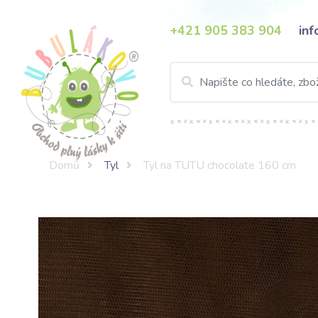
+421 905 383 904
in
Domů
Tyl
Tyl na TUTU chocolate 160 cm