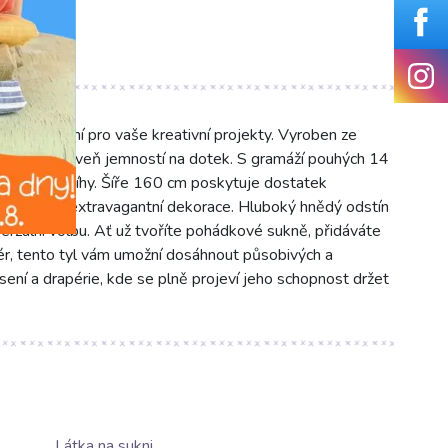
riál, ideální pro vaše kreativní projekty. Vyroben ze
ností a zároveň jemností na dotek. S gramáží pouhých 14
 zbytečné tíhy. Šíře 160 cm poskytuje dostatek
kostýmy či extravagantní dekorace. Hluboký hnědý odstín
iverzální volbu. Ať už tvoříte pohádkové sukně, přidáváte
ér, tento tyl vám umožní dosáhnout působivých a
řasení a drapérie, kde se plně projeví jeho schopnost držet
Látka na sukni