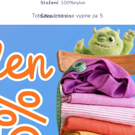
Složení:
100%nylon
Toto oznámení se vypne za:
4
Šířka:
160 cm
Gramáž:
14 g/m2
Motív:
Jednobarevné
Barva:
hnědá
Ošetrování:
U
nesušit v sušičce
D
žehlit na nízkém stupni (110°C)
L
profesionální chemické čištění
A
nepoužívat aviváž