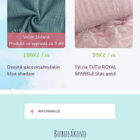
Velmi žádané
Produkt se vyprodá za 3 dní
189Kč / m
99Kč / m
Dvojitá gázovina/mušelín
Tyl na TUTU ROYAL
blue shadow
SPARKLE lilac gold
+
INFORMACE
Bubulákovo