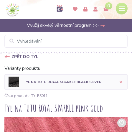
0
Využij skvělý věrnostní program >>
ZPĚT DO TYL
Varianty produktu
TYL NA TUTU ROYAL SPARKLE BLACK SILVER
Číslo produktu: TYLRS011
Tyl na TUTU ROYAL SPARKLE pink gold