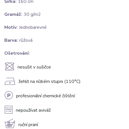
Šířka:
160 cm
Gramáž:
30 g/m2
Motív:
Jednobarevné
Barva:
růžová
Ošetrování:
U
nesušit v sušičce
D
žehlit na nízkém stupni (110°C)
L
profesionální chemické čištění
A
nepoužívat aviváž
c
ruční praní