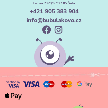
Lužná 2320/6, 927 05 Šala
+421 905 383 904
info@bubulakovo.cz