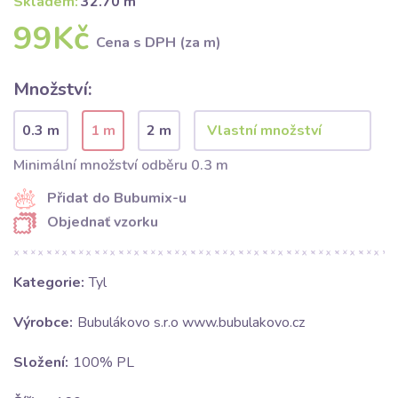
Skladem:
32.70 m
99Kč
Cena s DPH (za m)
Množství:
0.3 m
1 m
2 m
Minimální množství odběru 0.3 m
Přidat do Bubumix-u
Objednať vzorku
Kategorie:
Tyl
Výrobce:
Bubulákovo s.r.o www.bubulakovo.cz
Složení:
100% PL