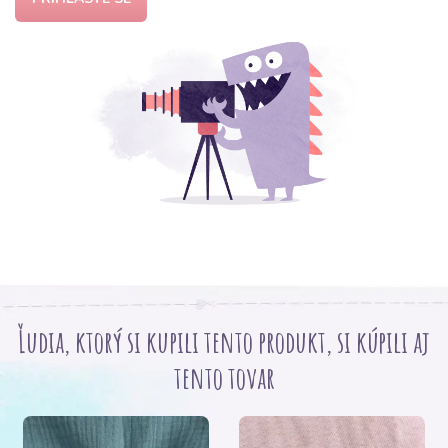
Ľudia, ktorý si kupili tento produkt, si kúpili aj
tento tovar