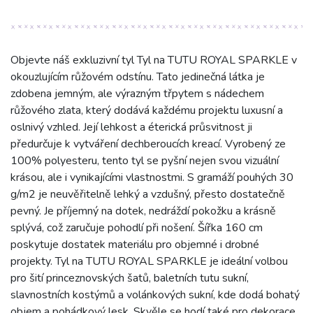
Objevte náš exkluzivní tyl Tyl na TUTU ROYAL SPARKLE v
okouzlujícím růžovém odstínu. Tato jedinečná látka je
zdobena jemným, ale výrazným třpytem s nádechem
růžového zlata, který dodává každému projektu luxusní a
oslnivý vzhled. Její lehkost a éterická průsvitnost ji
předurčuje k vytváření dechberoucích kreací. Vyrobený ze
100% polyesteru, tento tyl se pyšní nejen svou vizuální
krásou, ale i vynikajícími vlastnostmi. S gramáží pouhých 30
g/m2 je neuvěřitelně lehký a vzdušný, přesto dostatečně
pevný. Je příjemný na dotek, nedráždí pokožku a krásně
splývá, což zaručuje pohodlí při nošení. Šířka 160 cm
poskytuje dostatek materiálu pro objemné i drobné
projekty. Tyl na TUTU ROYAL SPARKLE je ideální volbou
pro šití princeznovských šatů, baletních tutu sukní,
slavnostních kostýmů a volánkových sukní, kde dodá bohatý
objem a pohádkový lesk. Skvěle se hodí také pro dekorace