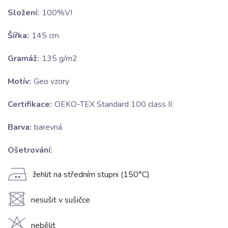
Složení:
100%VI
Šířka:
145 cm
Gramáž:
135 g/m2
Motív:
Geo vzory
Certifikace:
OEKO-TEX Standard 100 class II.
Barva:
barevná
Ošetrování:
E
žehlit na středním stupni (150°C)
U
nesušit v sušičce
nebělit