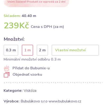
Velmi žádané! Produkt se vyprodá za 2 dní
Skladem:
40.40 m
239Kč
Cena s DPH (za m)
Množství:
0.3 m
1 m
2 m
Minimální množství odběru 0.3 m
Přidat do Bubumix-u
Objednať vzorku
Kategorie:
Viskóza
Výrobce:
Bubulákovo s.r.o www.bubulakovo.cz