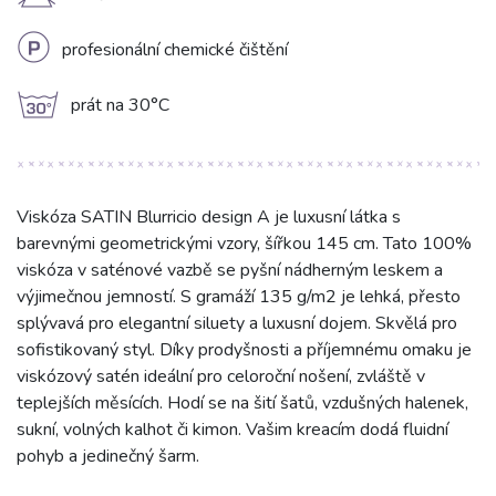
H
L
profesionální chemické čištění
g
prát na 30°C
Viskóza SATIN Blurricio design A je luxusní látka s
barevnými geometrickými vzory, šířkou 145 cm. Tato 100%
viskóza v saténové vazbě se pyšní nádherným leskem a
výjimečnou jemností. S gramáží 135 g/m2 je lehká, přesto
splývavá pro elegantní siluety a luxusní dojem. Skvělá pro
sofistikovaný styl. Díky prodyšnosti a příjemnému omaku je
viskózový satén ideální pro celoroční nošení, zvláště v
teplejších měsících. Hodí se na šití šatů, vzdušných halenek,
sukní, volných kalhot či kimon. Vašim kreacím dodá fluidní
pohyb a jedinečný šarm.