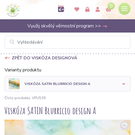
0
Využij skvělý věrnostní program >>
ZPĚT DO VISKÓZA DESIGNOVÁ
Varianty produktu
VISKÓZA SATIN BLURRICIO DESIGN A
Číslo produktu: VPU539
Viskóza SATIN Blurricio design A