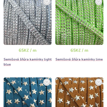
65Kč / m
65Kč / m
Semišová šňůra kamínky light
Semišová šňůra kamínky lime
blue