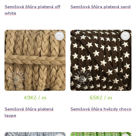
Semišová šňůra pletená off
Semišová šňůra pletená sand
white
49Kč / m
65Kč / m
Semišová šňůra pletená
Semišová šňůra hvězdy choco
taupe