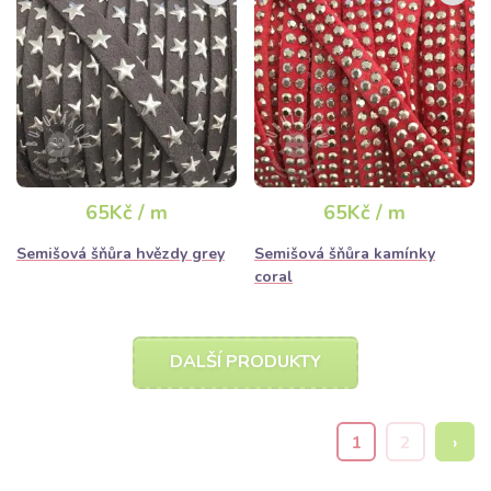
65Kč / m
65Kč / m
Semišová šňůra hvězdy grey
Semišová šňůra kamínky
coral
DALŠÍ PRODUKTY
1
2
›