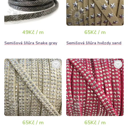
49Kč / m
65Kč / m
Semišová šňůra Snake grey
Semišová šňůra hvězdy sand
65Kč / m
65Kč / m