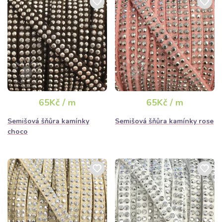
65Kč / m
65Kč / m
Semišová šňůra kamínky
Semišová šňůra kamínky rose
choco