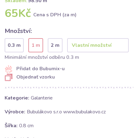
Skladem:
98.50 m
65Kč
Cena s DPH (za m)
Množství:
0.3 m
1 m
2 m
Minimální množství odběru 0.3 m
Přidat do Bubumix-u
Objednať vzorku
Kategorie:
Galanterie
Výrobce:
Bubulákovo s.r.o www.bubulakovo.cz
Šířka:
0.8 cm