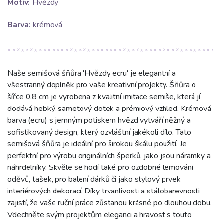
Motív:
Hvězdy
Barva:
krémová
Naše semišová šňůra 'Hvězdy ecru' je elegantní a
všestranný doplněk pro vaše kreativní projekty. Šňůra o
šířce 0.8 cm je vyrobena z kvalitní imitace semiše, která jí
dodává hebký, sametový dotek a prémiový vzhled. Krémová
barva (ecru) s jemným potiskem hvězd vytváří něžný a
sofistikovaný design, který ozvláštní jakékoli dílo. Tato
semišová šňůra je ideální pro širokou škálu použití. Je
perfektní pro výrobu originálních šperků, jako jsou náramky a
náhrdelníky. Skvěle se hodí také pro ozdobné lemování
oděvů, tašek, pro balení dárků či jako stylový prvek
interiérových dekorací. Díky trvanlivosti a stálobarevnosti
zajistí, že vaše ruční práce zůstanou krásné po dlouhou dobu.
Vdechněte svým projektům eleganci a hravost s touto