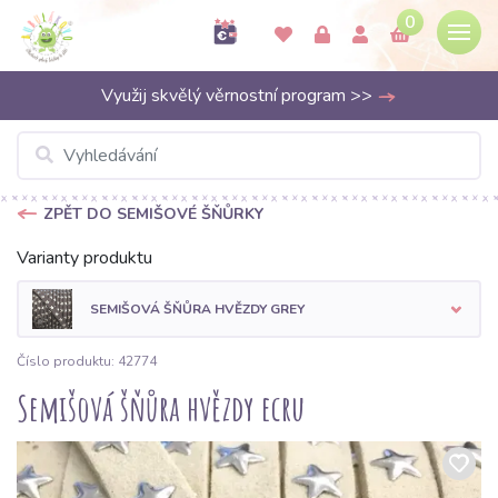
0
Využij skvělý věrnostní program >>
ZPĚT DO SEMIŠOVÉ ŠŇŮRKY
Varianty produktu
SEMIŠOVÁ ŠŇŮRA HVĚZDY GREY
Číslo produktu: 42774
Semišová šňůra hvězdy ecru