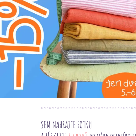
Barva:
hnědá
Semišová šňůra pletená sand (SKU 43106) v
kreativní projekty. Tato 1 cm široká šňůra s
mimořádně jemným omakem. Díky pletené strukt
což zaručuje odolnost a snadnou manipulaci. 
univerzálnost a umožňuje snadné kombinování s
módních doplňků, jako jsou náramky, náhrdelní
bytových dekorací, kde může zdobit polštáře, z
harmonicky se snoubí s přírodními materiály i
možností pro šití, scrapbooking a řemeslné čin
SEM NAHRAJTE FOTKU