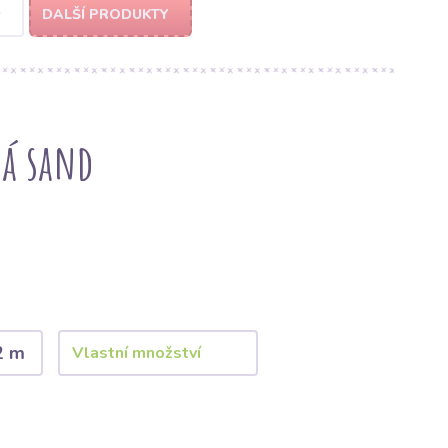
D
DALŠÍ PRODUKTY
ná sand
2 m