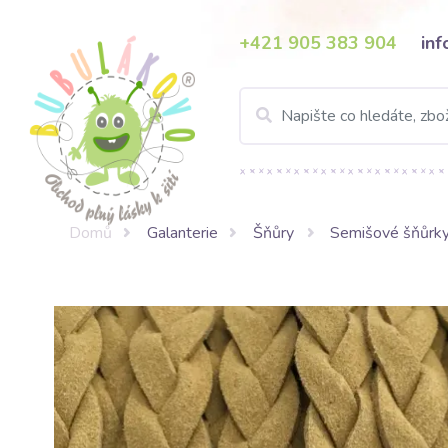
+421 905 383 904
in
Domů
Galanterie
Šňůry
Semišové šňůrk