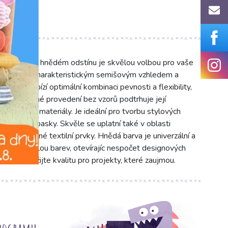
 hlubokém hnědém odstínu je skvělou volbou pro vaše
e vyznačuje charakteristickým semišovým vzhledem a
uře nabízí optimální kombinaci pevnosti a flexibility,
Jednobarevné provedení bez vzorů podtrhuje její
 různými materiály. Je ideální pro tvorbu stylových
ky nebo opasky. Skvěle se uplatní také v oblasti
ávěsy či jiné textilní prvky. Hnědá barva je univerzální a
 širokou škálou barev, otevírajíc nespočet designových
nosti. Využijte kvalitu pro projekty, které zaujmou.