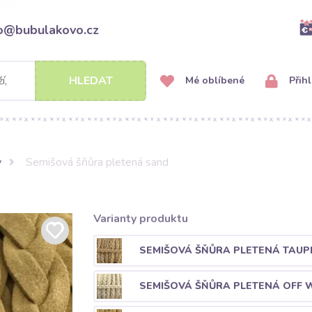
fo@bubulakovo.cz
HLEDAT
Mé oblíbené
Přihl
y
Semišová šňůra pletená sand
Varianty produktu
SEMIŠOVÁ ŠŇŮRA PLETENÁ TAUP
SEMIŠOVÁ ŠŇŮRA PLETENÁ OFF 