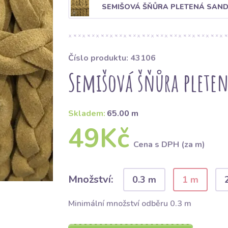
SEMIŠOVÁ ŠŇŮRA PLETENÁ SAN
Číslo produktu: 43106
Semišová šňůra plete
Skladem:
65.00 m
49Kč
Cena s DPH (za m)
Množství:
0.3 m
1 m
Minimální množství odběru 0.3 m