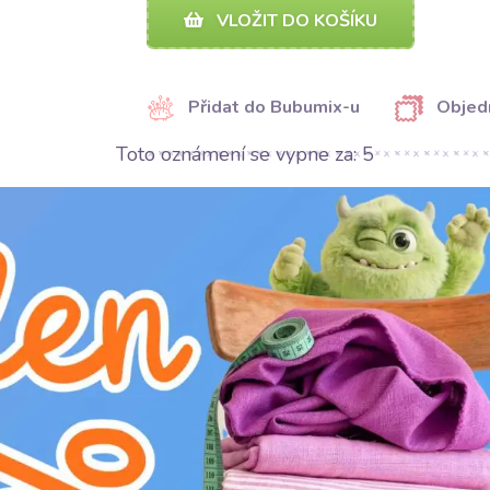
VLOŽIT DO KOŠÍKU
Přidat do Bubumix-u
Objed
Toto oznámení se vypne za:
4
SDÍLET
SDÍLET
Kategorie:
Galanterie
Výrobce:
Bubulákovo s.r.o www.bubulakovo.
Šířka:
1 cm
Motív:
Jednobarevné