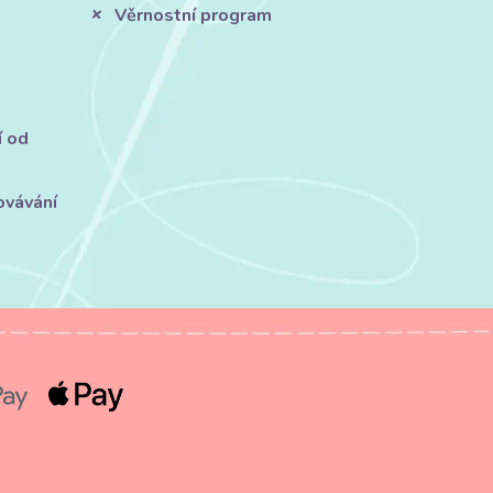
Věrnostní program
í od
ovávání