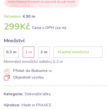
Velmi žádané! Produkt se vyprodá do pár hodin
Skladem:
4.90 m
299Kč
Cena s DPH (za m)
Množství:
0.3 m
1 m
2 m
Minimální množství odběru 0.3 m
Přidat do Bubumix-u
Objednať vzorku
Kategorie:
Dekorační látky
Výrobce:
Made in FRANCE