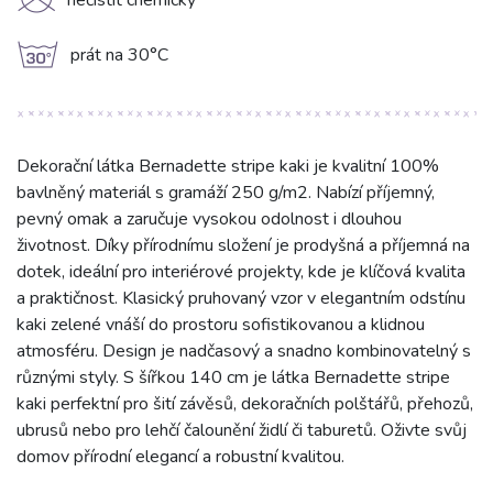
K
nečistit chemicky
g
prát na 30°C
Dekorační látka Bernadette stripe kaki je kvalitní 100%
bavlněný materiál s gramáží 250 g/m2. Nabízí příjemný,
pevný omak a zaručuje vysokou odolnost i dlouhou
životnost. Díky přírodnímu složení je prodyšná a příjemná na
dotek, ideální pro interiérové projekty, kde je klíčová kvalita
a praktičnost. Klasický pruhovaný vzor v elegantním odstínu
kaki zelené vnáší do prostoru sofistikovanou a klidnou
atmosféru. Design je nadčasový a snadno kombinovatelný s
různými styly. S šířkou 140 cm je látka Bernadette stripe
kaki perfektní pro šití závěsů, dekoračních polštářů, přehozů,
ubrusů nebo pro lehčí čalounění židlí či taburetů. Oživte svůj
domov přírodní elegancí a robustní kvalitou.