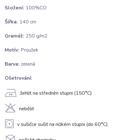
Složení:
100%CO
Šířka:
140 cm
Gramáž:
250 g/m2
Motív:
Proužek
Barva:
zelená
Ošetrování:
E
žehlit na středním stupni (150°C)
H
nebělit
V
v sušičce sušit na nízkém stupni (do 60°C)