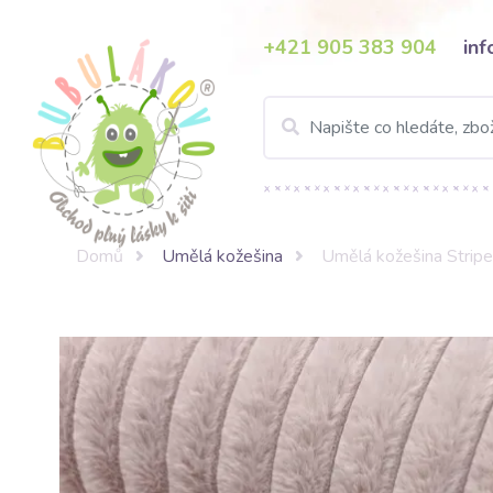
+421 905 383 904
in
Domů
Umělá kožešina
Umělá kožešina Stripe