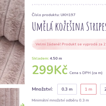
Číslo produktu: UKH197
Umělá kožešina Stripes
Velmi žádané! Produkt se vyprodá za 2
Skladem:
4.50 m
299Kč
Cena s DPH (za m)
Množství:
0.3 m
1 m
Minimální množství odběru 0.3 m