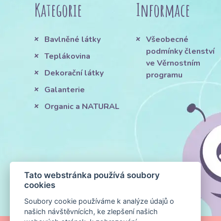
Kategorie
Informace
Bavlněné látky
Všeobecné
podmínky členství
Teplákovina
ve Věrnostním
Dekorační látky
programu
Galanterie
Organic a NATURAL
Tato webstránka používá soubory
cookies
Soubory cookie používáme k analýze údajů o
našich návštěvnících, ke zlepšení našich