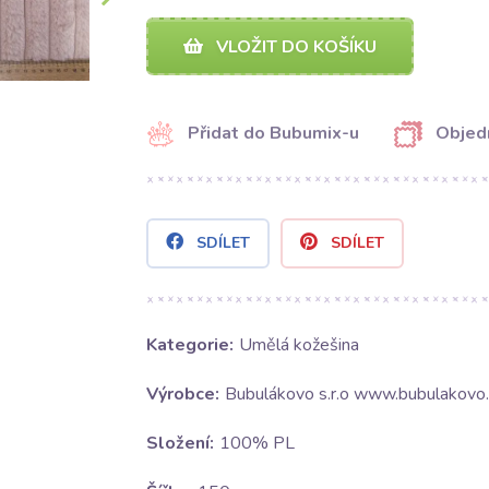
VLOŽIT DO KOŠÍKU
Přidat do Bubumix-u
Objed
SDÍLET
SDÍLET
Kategorie:
Umělá kožešina
Výrobce:
Bubulákovo s.r.o www.bubulakovo.
Složení:
100% PL