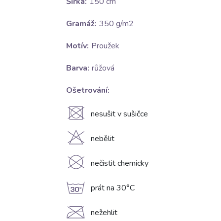
Šířka:
150 cm
Gramáž:
350 g/m2
Motív:
Proužek
Barva:
růžová
Ošetrování:
U
nesušit v sušičce
H
nebělit
K
nečistit chemicky
g
prát na 30°C
C
nežehlit