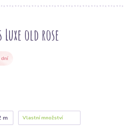
 Luxe old rose
 dní
2 m