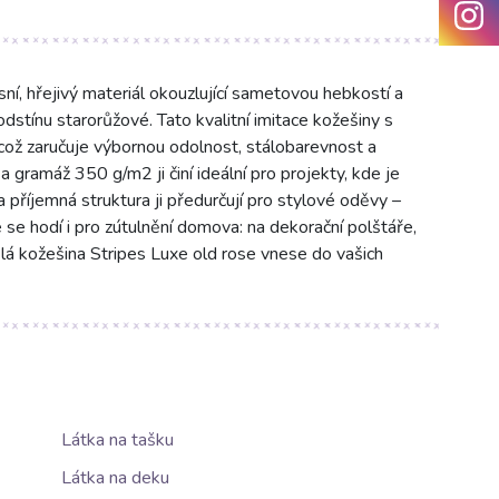
ní, hřejivý materiál okouzlující sametovou hebkostí a
tínu starorůžové. Tato kvalitní imitace kožešiny s
ož zaručuje výbornou odolnost, stálobarevnost a
gramáž 350 g/m2 ji činí ideální pro projekty, kde je
a příjemná struktura ji předurčují pro stylové oděvy –
e se hodí i pro zútulnění domova: na dekorační polštáře,
lá kožešina Stripes Luxe old rose vnese do vašich
Látka na tašku
Látka na deku