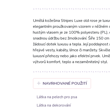
Umělá kožešina Stripes Luxe old rose je luxus
elegantním proužkovaným vzorem v něžném ods
hustým vlasem je ze 100% polyesteru (PL), c
snadnou údržbu bez žmolkování. Šíře 150 cm a 
žádoucí dotek luxusu a tepla. Její poddajnost 
hřejivé vesty, kabáty, límce či manžety. Skvěl
luxusní přehozy nebo jako efektní prvek. Umě
výtvorů komfort, teplo a nezaměnitelný styl.
NAVRHOVANÉ POUŽITÍ
Látka na pelech pro psa
Látka na dekorování