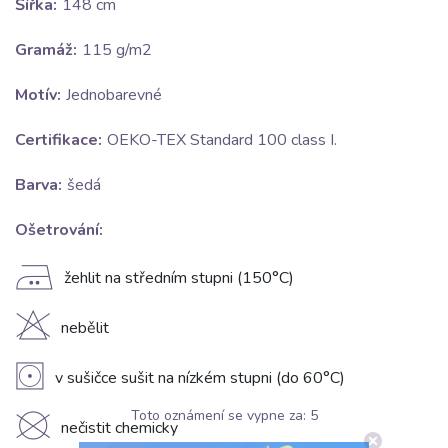
Šířka:
148 cm
Gramáž:
115 g/m2
Motív:
Jednobarevné
Certifikace:
OEKO-TEX Standard 100 class I.
Barva:
šedá
Ošetrování:
E
žehlit na středním stupni (150°C)
H
nebělit
V
v sušičce sušit na nízkém stupni (do 60°C)
Toto oznámení se vypne za:
5
K
nečistit chemicky