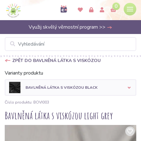
0
Využij skvělý věrnostní program >>
ZPĚT DO BAVLNĚNÁ LÁTKA S VISKÓZOU
Varianty produktu
BAVLNĚNÁ LÁTKA S VISKÓZOU BLACK
Číslo produktu: BOVI003
Bavlněná látka s viskózou light grey