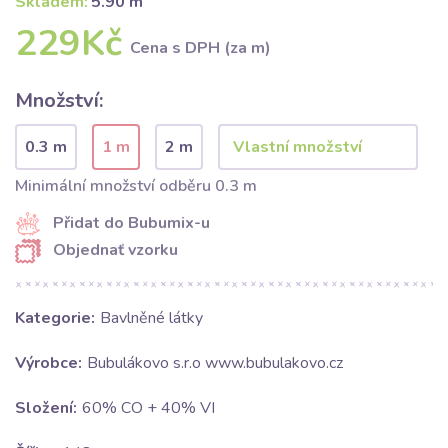
Skladem:
5.90 m
229Kč
Cena s DPH (za m)
Množství:
0.3 m
1 m
2 m
Minimální množství odběru 0.3 m
Přidat do Bubumix-u
Objednať vzorku
Kategorie:
Bavlněné látky
Výrobce:
Bubulákovo s.r.o www.bubulakovo.cz
Složení:
60% CO + 40% VI