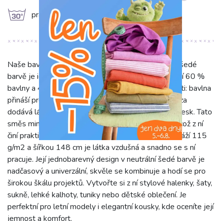
g
prát na 30°C
Naše bavlněná látka s viskózou v elegantní světle šedé
barvě je ideální pro lehké a pohodlné oděvy. Složení 60 %
bavlny a 40 % viskózy zajišťuje výjimečné vlastnosti: bavlna
přináší prodyšnost a příjemný dotek, zatímco viskóza
dodává látce krásnou splývavost, jemnost a lehký lesk. Tato
směs minimalizuje mačkavost a usnadňuje údržbu, což z ní
činí praktickou volbu pro každodenní nošení. S gramáží 115
g/m2 a šířkou 148 cm je látka vzdušná a snadno se s ní
pracuje. Její jednobarevný design v neutrální šedé barvě je
nadčasový a univerzální, skvěle se kombinuje a hodí se pro
širokou škálu projektů. Vytvořte si z ní stylové halenky, šaty,
sukně, lehké kalhoty, tuniky nebo dětské oblečení. Je
perfektní pro letní modely i elegantní kousky, kde oceníte její
jemnost a komfort.