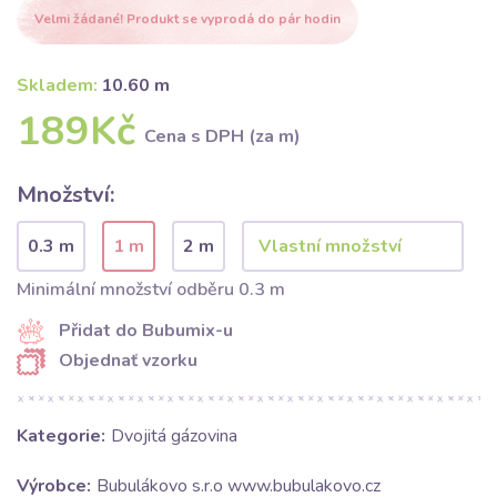
Velmi žádané! Produkt se vyprodá do pár hodin
Skladem:
10.60 m
189Kč
Cena s DPH (za m)
Množství:
0.3 m
1 m
2 m
Minimální množství odběru 0.3 m
Přidat do Bubumix-u
Objednať vzorku
Kategorie:
Dvojitá gázovina
Výrobce:
Bubulákovo s.r.o www.bubulakovo.cz