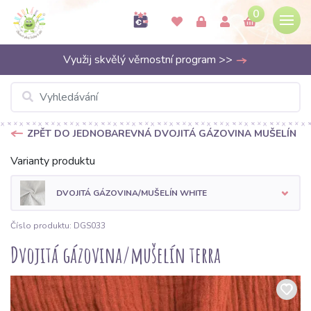
0
Využij skvělý věrnostní program >>
ZPĚT DO JEDNOBAREVNÁ DVOJITÁ GÁZOVINA MUŠELÍN
Varianty produktu
DVOJITÁ GÁZOVINA/MUŠELÍN WHITE
Číslo produktu: DGS033
Dvojitá gázovina/mušelín terra