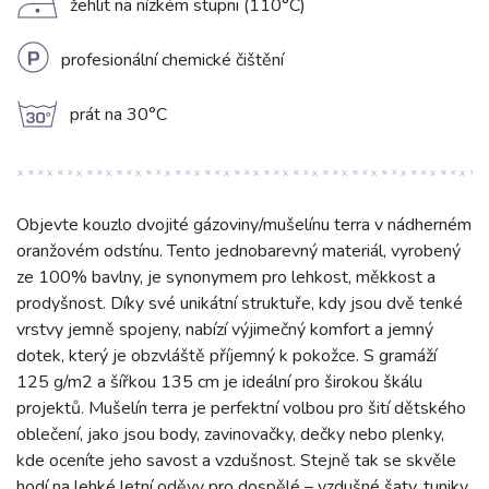
D
žehlit na nízkém stupni (110°C)
L
profesionální chemické čištění
g
prát na 30°C
Objevte kouzlo dvojité gázoviny/mušelínu terra v nádherném
oranžovém odstínu. Tento jednobarevný materiál, vyrobený
ze 100% bavlny, je synonymem pro lehkost, měkkost a
prodyšnost. Díky své unikátní struktuře, kdy jsou dvě tenké
vrstvy jemně spojeny, nabízí výjimečný komfort a jemný
dotek, který je obzvláště příjemný k pokožce. S gramáží
125 g/m2 a šířkou 135 cm je ideální pro širokou škálu
projektů. Mušelín terra je perfektní volbou pro šití dětského
oblečení, jako jsou body, zavinovačky, dečky nebo plenky,
kde oceníte jeho savost a vzdušnost. Stejně tak se skvěle
hodí na lehké letní oděvy pro dospělé – vzdušné šaty, tuniky,