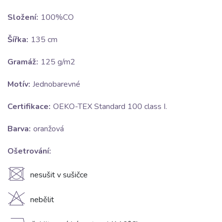
Složení:
100%CO
Šířka:
135 cm
Gramáž:
125 g/m2
Motív:
Jednobarevné
Certifikace:
OEKO-TEX Standard 100 class I.
Barva:
oranžová
Ošetrování:
U
nesušit v sušičce
H
nebělit