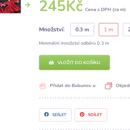
245Kč
Cena s DPH (za m)
Množství:
0.3 m
1 m
Minimální množství odběru 0.3 m
VLOŽIT DO KOŠÍKU
Přidat do Bubumix-u
Objed
SDÍLET
SDÍLET