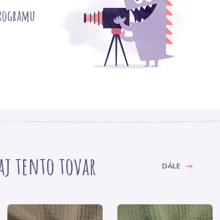
programu
 aj tento tovar
DÁLE