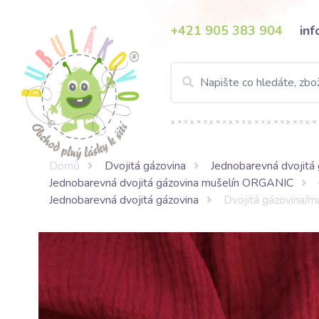
+421 905 383 904
in
Domů
Dvojitá gázovina
Jednobarevná dvojitá 
Jednobarevná dvojitá gázovina mušelín ORGANIC
Jednobarevná dvojitá gázovina
Dvojitá gázovina/