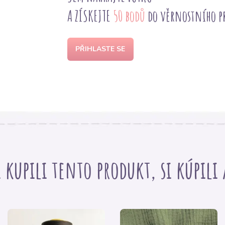
A ZÍSKEJTE
50 bodů
do věrnostního 
PŘIHLASTE SE
i kupili tento produkt, si kúpili