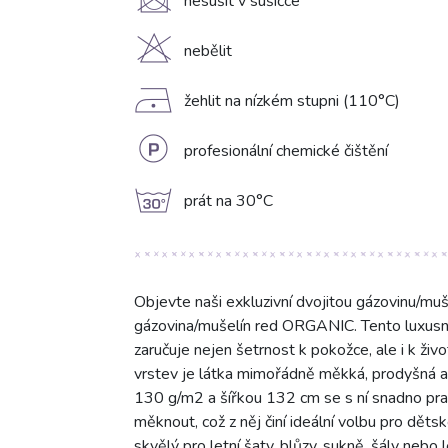
U
nesušit v sušičce
H
nebělit
D
žehlit na nízkém stupni (110°C)
L
profesionální chemické čištění
g
prát na 30°C
Objevte naši exkluzivní dvojitou gázovinu/muš
gázovina/mušelín red ORGANIC. Tento luxusní
zaručuje nejen šetrnost k pokožce, ale i k ži
vrstev je látka mimořádně měkká, prodyšná a v
130 g/m2 a šířkou 132 cm se s ní snadno pra
měknout, což z něj činí ideální volbu pro dětsk
skvělý pro letní šaty, blůzy, sukně, šály neb