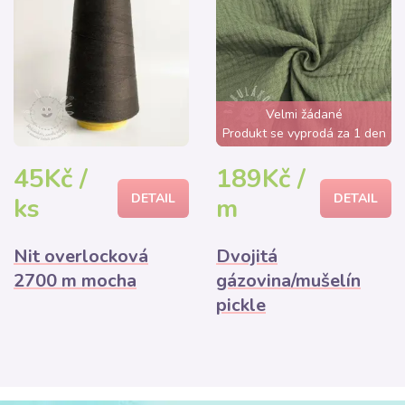
Velmi žádané
Produkt se vyprodá za 1 den
45Kč /
189Kč /
DETAIL
DETAIL
ks
m
Nit overlocková
Dvojitá
2700 m mocha
gázovina/mušelín
pickle