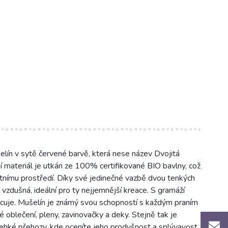
elín v sytě červené barvě, která nese název Dvojitá
 materiál je utkán ze 100% certifikované BIO bavlny, což
votnímu prostředí. Díky své jedinečné vazbě dvou tenkých
zdušná, ideální pro ty nejjemnější kreace. S gramáží
cuje. Mušelín je známý svou schopností s každým praním
é oblečení, pleny, zavinovačky a deky. Stejně tak je
o lehké přehozy, kde oceníte jeho prodyšnost a splývavost.