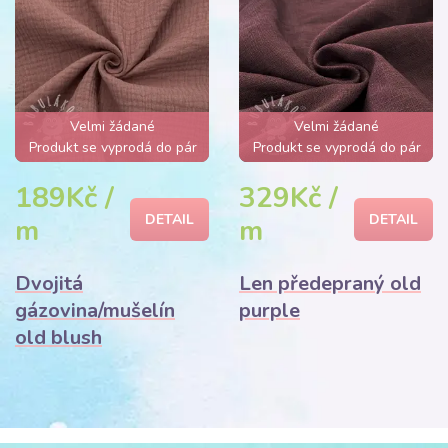
Velmi žádané
Velmi žádané
Produkt se vyprodá do pár
Produkt se vyprodá do pár
hodin
hodin
189Kč /
329Kč /
DETAIL
DETAIL
m
m
Dvojitá
Len předepraný old
gázovina/mušelín
purple
old blush