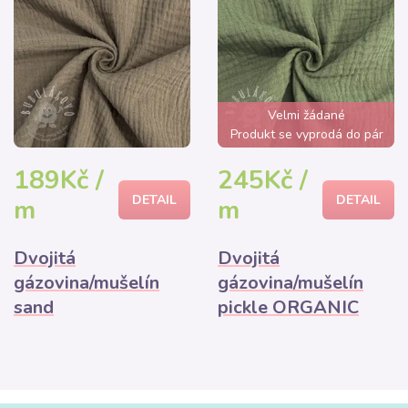
Velmi žádané
Produkt se vyprodá do pár
hodin
189Kč /
245Kč /
DETAIL
DETAIL
m
m
Dvojitá
Dvojitá
gázovina/mušelín
gázovina/mušelín
sand
pickle ORGANIC