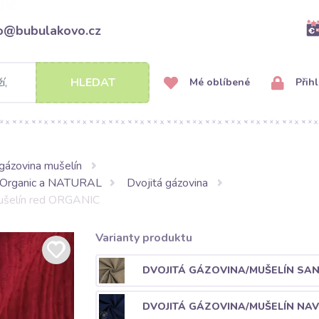
fo@bubulakovo.cz
HLEDAT
Mé oblíbené
Přihl
gázovina mušelín
Organic a NATURAL
Dvojitá gázovina
mušelín red ORGANIC
Varianty produktu
DVOJITÁ GÁZOVINA/MUŠELÍN SA
DVOJITÁ GÁZOVINA/MUŠELÍN NA