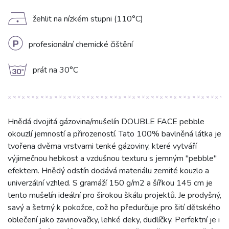
D
žehlit na nízkém stupni (110°C)
L
profesionální chemické čištění
g
prát na 30°C
Hnědá dvojitá gázovina/mušelín DOUBLE FACE pebble
okouzlí jemností a přirozeností. Tato 100% bavlněná látka je
tvořena dvěma vrstvami tenké gázoviny, které vytváří
výjimečnou hebkost a vzdušnou texturu s jemným "pebble"
efektem. Hnědý odstín dodává materiálu zemité kouzlo a
univerzální vzhled. S gramáží 150 g/m2 a šířkou 145 cm je
tento mušelín ideální pro širokou škálu projektů. Je prodyšný,
savý a šetrný k pokožce, což ho předurčuje pro šití dětského
oblečení jako zavinovačky, lehké deky, dudlíčky. Perfektní je i