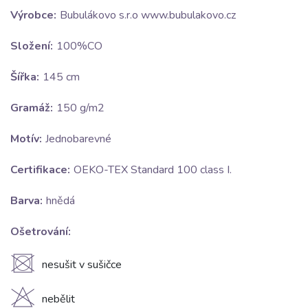
Výrobce:
Bubulákovo s.r.o www.bubulakovo.cz
Složení:
100%CO
Šířka:
145 cm
Gramáž:
150 g/m2
Motív:
Jednobarevné
Certifikace:
OEKO-TEX Standard 100 class I.
Barva:
hnědá
Ošetrování:
U
nesušit v sušičce
H
nebělit