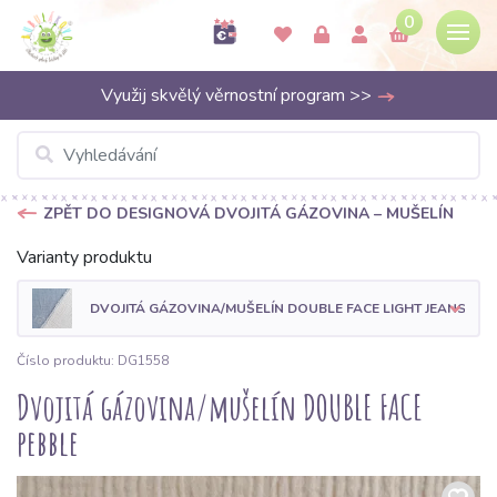
0
Využij skvělý věrnostní program >>
ZPĚT DO DESIGNOVÁ DVOJITÁ GÁZOVINA – MUŠELÍN
Varianty produktu
DVOJITÁ GÁZOVINA/MUŠELÍN DOUBLE FACE LIGHT JEANS
Číslo produktu: DG1558
Dvojitá gázovina/mušelín DOUBLE FACE
pebble