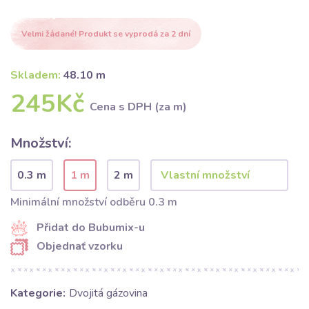
Velmi žádané! Produkt se vyprodá za 2 dní
Skladem:
48.10 m
245Kč
Cena s DPH (za m)
Množství:
0.3 m
1 m
2 m
Minimální množství odběru 0.3 m
Přidat do Bubumix-u
Objednať vzorku
Kategorie:
Dvojitá gázovina