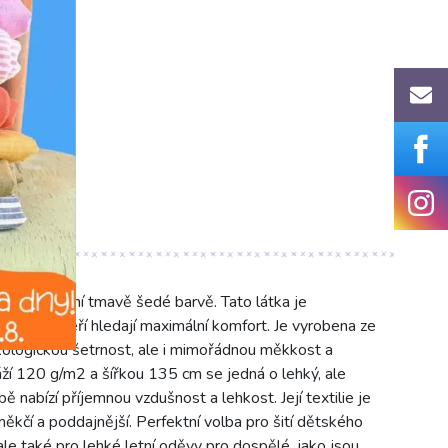
 v elegantní tmavě šedé barvě. Tato látka je
ro ty, kteří hledají maximální komfort. Je vyrobena ze
kologickou šetrnost, ale i mimořádnou měkkost a
áží 120 g/m2 a šířkou 135 cm se jedná o lehký, ale
ě nabízí příjemnou vzdušnost a lehkost. Její textilie je
kčí a poddajnější. Perfektní volba pro šití dětského
ale také pro lehké letní oděvy pro dospělé, jako jsou