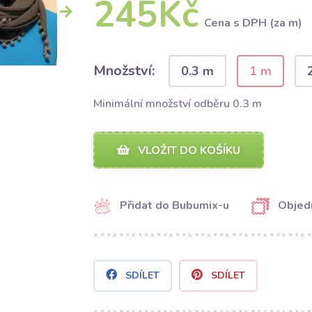
245Kč
Cena s DPH (za m)
Množství:
0.3 m
1 m
Minimální množství odběru 0.3 m
VLOŽIT DO KOŠÍKU
Přidat do Bubumix-u
Objed
SDÍLET
SDÍLET