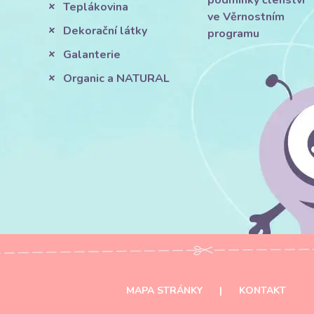
podmínky členství
Teplákovina
ve Věrnostním
Dekorační látky
programu
Galanterie
Organic a NATURAL
MAPA STRÁNKY
|
KONTAKT