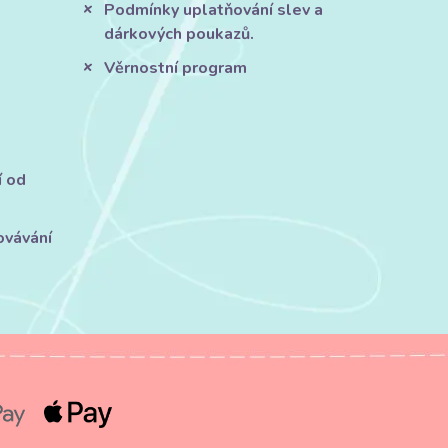
Podmínky uplatňování slev a
dárkových poukazů.
Věrnostní program
í od
ovávání