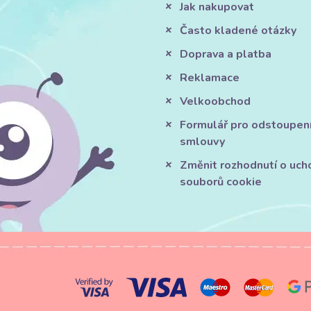
Jak nakupovat
Často kladené otázky
Doprava a platba
Reklamace
Velkoobchod
Formulář pro odstoupen
smlouvy
Změnit rozhodnutí o uch
souborů cookie