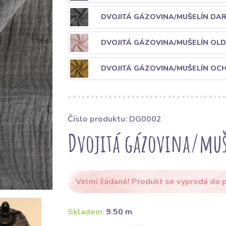
DVOJITÁ GÁZOVINA/MUŠELÍN DA
DVOJITÁ GÁZOVINA/MUŠELÍN OL
DVOJITÁ GÁZOVINA/MUŠELÍN OC
Číslo produktu: DG0002
Dvojitá gázovina/muš
Velmi žádané! Produkt se vyprodá do p
Skladem:
9.50 m