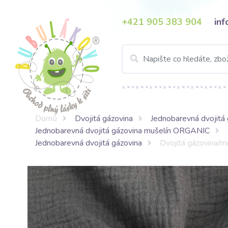
+421 905 383 904
in
Domů
Dvojitá gázovina
Jednobarevná dvojitá 
Jednobarevná dvojitá gázovina mušelín ORGANIC
Jednobarevná dvojitá gázovina
Dvojitá gázovina/