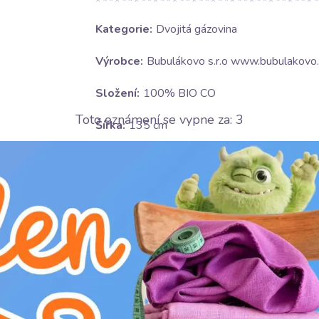
Kategorie:
Dvojitá gázovina
Výrobce:
Bubulákovo s.r.o www.bubulakovo.
Složení:
100% BIO CO
Toto oznámení se vypne za:
3
Šířka:
135 cm
Gramáž:
120 g/m2
Motív:
Jednobarevné
Certifikace:
Organic cotton
Barva:
šedá
Ošetrování: