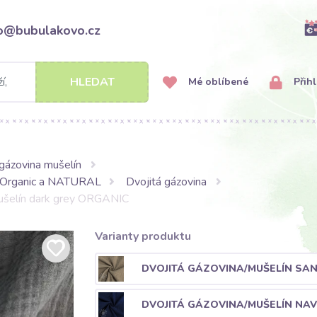
fo@bubulakovo.cz
HLEDAT
Mé oblíbené
Přihl
gázovina mušelín
Organic a NATURAL
Dvojitá gázovina
mušelín dark grey ORGANIC
Varianty produktu
DVOJITÁ GÁZOVINA/MUŠELÍN SA
DVOJITÁ GÁZOVINA/MUŠELÍN NA