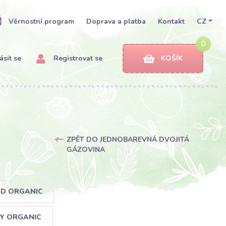
Věrnostní program
Doprava a platba
Kontakt
CZ
0
ásit se
Registrovat se
KOŠÍK
ZPĚT DO JEDNOBAREVNÁ DVOJITÁ
GÁZOVINA
ND ORGANIC
VY ORGANIC