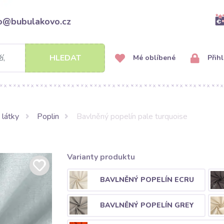
fo@bubulakovo.cz
HLEDAT
Mé oblíbené
Přihl
 látky
Poplin
Bavlněný popelín pale turquoise
Varianty produktu
BAVLNĚNÝ POPELÍN ECRU
BAVLNĚNÝ POPELÍN GREY