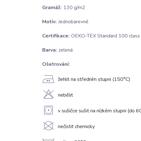
Gramáž:
130 g/m2
Motív:
Jednobarevné
Certifikace:
OEKO-TEX Standard 100 class I
Barva:
zelená
Ošetrování:
E
žehlit na středním stupni (150°C)
H
nebělit
V
v sušičce sušit na nízkém stupni (do 6
K
nečistit chemicky