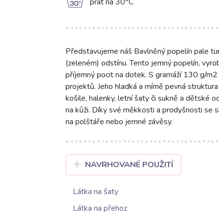
g
prát na 30°C
Představujeme náš Bavlněný popelín pale tu
(zeleném) odstínu. Tento jemný popelín, vyr
příjemný pocit na dotek. S gramáží 130 g/m2 a
projektů. Jeho hladká a mírně pevná struktura j
košile, halenky, letní šaty či sukně a dětské 
na kůži. Díky své měkkosti a prodyšnosti se s
na polštáře nebo jemné závěsy.
NAVRHOVANÉ POUŽITÍ
Látka na šaty
Látka na přehoz