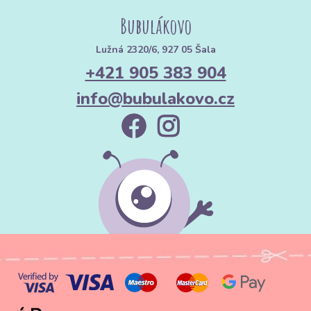
Bubulákovo
Lužná 2320/6, 927 05 Šala
+421 905 383 904
info@bubulakovo.cz