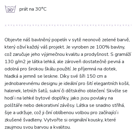
g
prát na 30°C
Objevte náš bavlněný popelín v sytě neonově zelené barvě,
který oživí každý váš projekt. Je vyroben ze 100% bavlny,
což zaručuje jeho výjimečnou kvalitu a prodyšnost. S gramáží
130 g/m2 je látka lehká, ale zároveň dostatečně pevná a
odolná pro širokou škálu použití. Je příjemná na dotek,
hladká a jemně se leskne. Díky své šíři 150 cm a
jednobarevnému designu je ideální pro šití elegantních košil,
halenek, letních šatů, sukní či dětského oblečení. Skvěle se
hodí i na lehké bytové doplňky, jako jsou povlaky na
polštáře nebo dekorativní závěsy. Látka se snadno stříhá,
šije a udržuje, což ji činí oblíbenou volbou pro začínající i
zkušené švadleny. Vytvořte si originální kousky, které
zaujmou svou barvou a kvalitou.