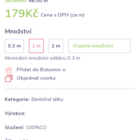
Skladem:
46.00 m
179Kč
Cena s DPH (za m)
Množství:
0.3 m
1 m
2 m
Minimální množství odběru 0.3 m
Přidat do Bubumix-u
Objednať vzorku
Kategorie:
Bavlněné látky
Výrobce:
Složení:
100%CO