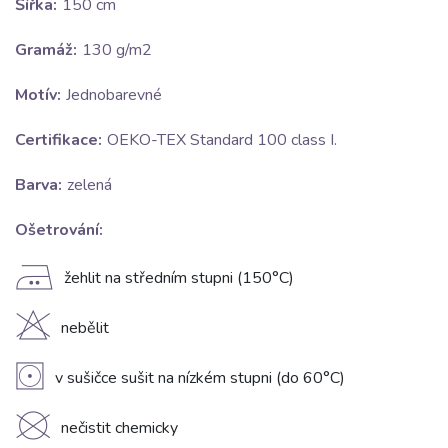
Šířka:
150 cm
Gramáž:
130 g/m2
Motív:
Jednobarevné
Certifikace:
OEKO-TEX Standard 100 class I.
Barva:
zelená
Ošetrování:
E
žehlit na středním stupni (150°C)
H
nebělit
V
v sušičce sušit na nízkém stupni (do 60°C)
K
nečistit chemicky