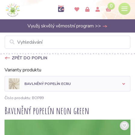
0
Využij skvělý věrnostní program >>
ZPĚT DO POPLIN
Varianty produktu
BAVLNĚNÝ POPELÍN ECRU
Číslo produktu: BOP89
Bavlněný popelín neon green