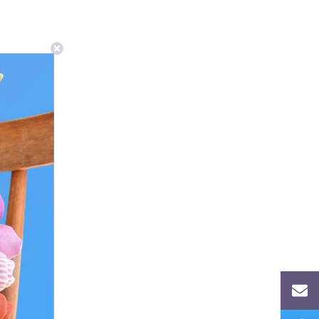
.
0°C)