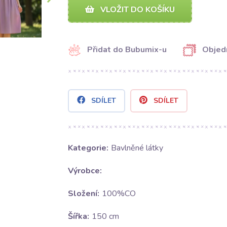
VLOŽIT DO KOŠÍKU
Přidat do Bubumix-u
Objed
SDÍLET
SDÍLET
Kategorie:
Bavlněné látky
Výrobce:
Složení:
100%CO
Šířka:
150 cm