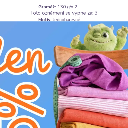
Gramáž:
130 g/m2
Toto oznámení se vypne za:
2
Motív:
Jednobarevné
Certifikace:
OEKO-TEX Standard 100 class I
Barva:
růžová
Ošetrování:
E
žehlit na středním stupni (150°C)
H
nebělit
V
v sušičce sušit na nízkém stupni (do 6
K
nečistit chemicky