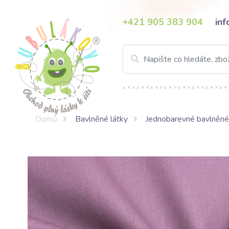
+421 905 383 904
in
Domů
Bavlněné látky
Jednobarevné bavlněné