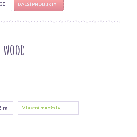
GE
DALŠÍ PRODUKTY
e wood
2 m