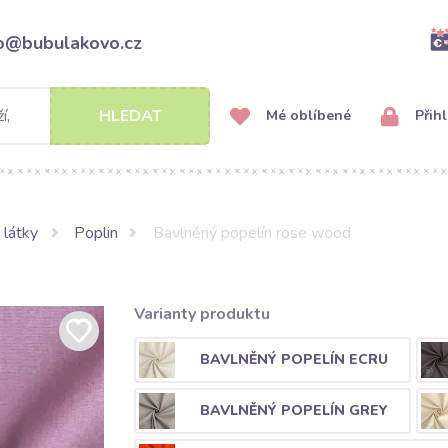
fo@bubulakovo.cz
HLEDAT
Mé oblíbené
Přihl
 látky
Poplin
Bavlněný popelín rose wood
Varianty produktu
BAVLNĚNÝ POPELÍN ECRU
BAVLNĚNÝ POPELÍN GREY