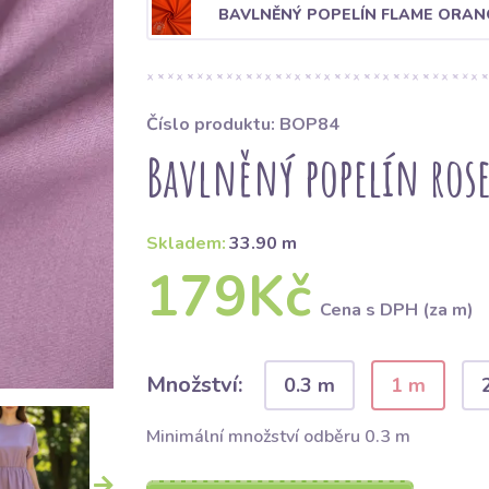
BAVLNĚNÝ POPELÍN FLAME ORAN
Číslo produktu: BOP84
Bavlněný popelín ros
Skladem:
33.90 m
179Kč
Cena s DPH (za m)
Množství:
0.3 m
1 m
Minimální množství odběru 0.3 m