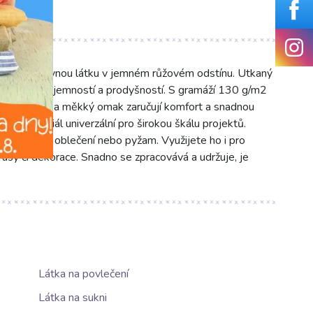
 jednobarevnou látku v jemném růžovém odstínu. Utkaný
výjimečnou jemností a prodyšností. S gramáží 130 g/m2
ladký povrch a měkký omak zaručují komfort a snadnou
ti je materiál univerzální pro širokou škálu projektů.
ošil, dětského oblečení nebo pyžam. Využijete ho i pro
rusy či dekorace. Snadno se zpracovává a udržuje, je
Látka na povlečení
Látka na sukni