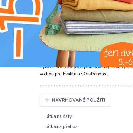
g
prát na 30°C
Představujeme bavlněný popelín rose wood,
ze 100% bavlny, tento popelín se vyznačuje 
je příjemně lehký, ale zároveň pevný. Jeho h
práci. Díky šíři 150 cm a skvělé tvarové stálos
Ideální na šití halenek, letních šatů, sukní, k
bytové doplňky, jako jsou povlaky, závěsy, ub
volbou pro kvalitu a všestrannost.
NAVRHOVANÉ POUŽITÍ
Látka na šaty
Látka na přehoz