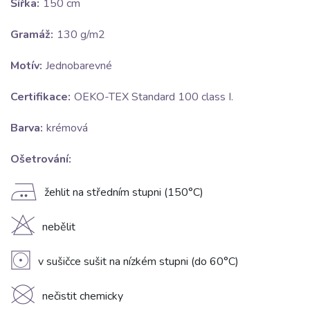
Šířka:
150 cm
Gramáž:
130 g/m2
Motív:
Jednobarevné
Certifikace:
OEKO-TEX Standard 100 class I.
Barva:
krémová
Ošetrování:
E
žehlit na středním stupni (150°C)
H
nebělit
V
v sušičce sušit na nízkém stupni (do 60°C)
K
nečistit chemicky