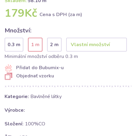
Skladem:
58.10 m
179Kč
Cena s DPH (za m)
Množství:
0.3 m
1 m
2 m
Minimální množství odběru 0.3 m
Přidat do Bubumix-u
Objednať vzorku
Kategorie:
Bavlněné látky
Výrobce:
Složení:
100%CO