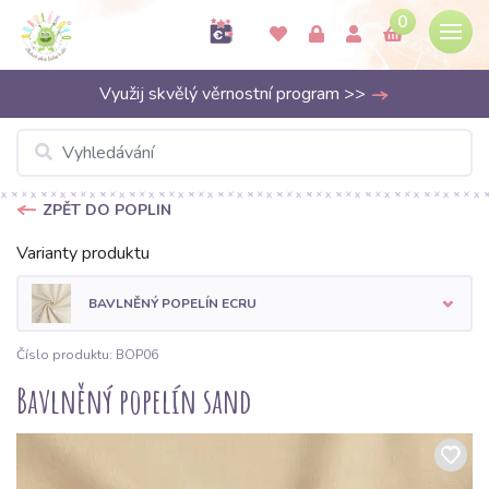
0
Využij skvělý věrnostní program >>
ZPĚT DO POPLIN
Varianty produktu
BAVLNĚNÝ POPELÍN ECRU
Číslo produktu: BOP06
Bavlněný popelín sand