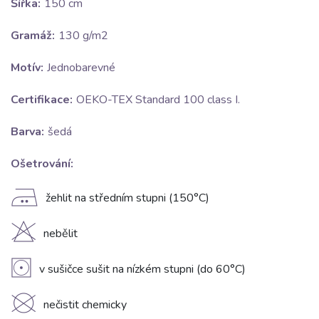
Šířka:
150 cm
Gramáž:
130 g/m2
Motív:
Jednobarevné
Certifikace:
OEKO-TEX Standard 100 class I.
Barva:
šedá
Ošetrování:
E
žehlit na středním stupni (150°C)
H
nebělit
V
v sušičce sušit na nízkém stupni (do 60°C)
K
nečistit chemicky