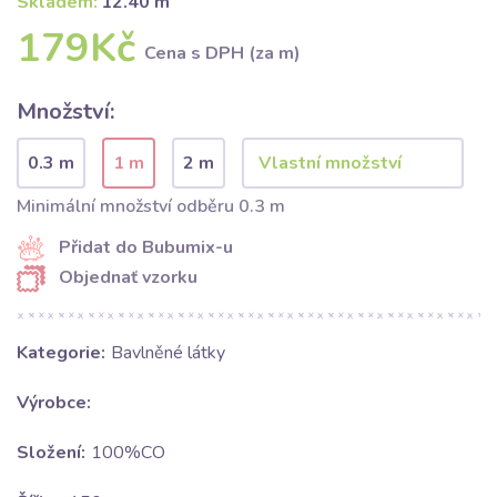
Skladem:
12.40 m
179Kč
Cena s DPH (za m)
Množství:
0.3 m
1 m
2 m
Minimální množství odběru 0.3 m
Přidat do Bubumix-u
Objednať vzorku
Kategorie:
Bavlněné látky
Výrobce:
Složení:
100%CO