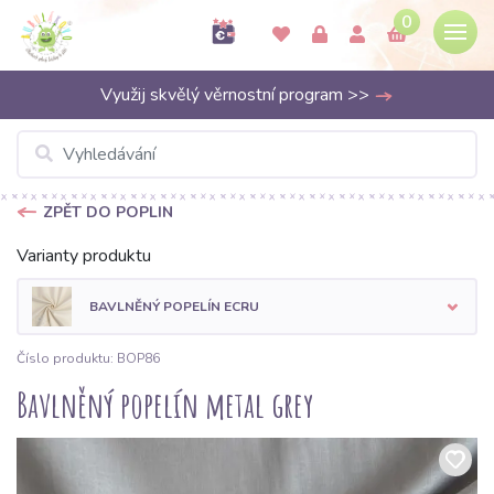
0
Využij skvělý věrnostní program >>
ZPĚT DO POPLIN
Varianty produktu
BAVLNĚNÝ POPELÍN ECRU
Číslo produktu: BOP86
Bavlněný popelín metal grey