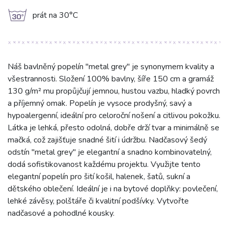
g
prát na 30°C
Náš bavlněný popelín "metal grey" je synonymem kvality a
všestrannosti. Složení 100% bavlny, šíře 150 cm a gramáž
130 g/m² mu propůjčují jemnou, hustou vazbu, hladký povrch
a příjemný omak. Popelín je vysoce prodyšný, savý a
hypoalergenní, ideální pro celoroční nošení a citlivou pokožku.
Látka je lehká, přesto odolná, dobře drží tvar a minimálně se
mačká, což zajišťuje snadné šití i údržbu. Nadčasový šedý
odstín "metal grey" je elegantní a snadno kombinovatelný,
dodá sofistikovanost každému projektu. Využijte tento
elegantní popelín pro šití košil, halenek, šatů, sukní a
dětského oblečení. Ideální je i na bytové doplňky: povlečení,
lehké závěsy, polštáře či kvalitní podšívky. Vytvořte
nadčasové a pohodlné kousky.