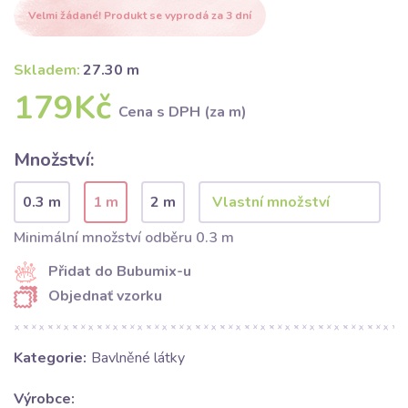
Velmi žádané! Produkt se vyprodá za 3 dní
Skladem:
27.30 m
179Kč
Cena s DPH (za m)
Množství:
0.3 m
1 m
2 m
Minimální množství odběru 0.3 m
Přidat do Bubumix-u
Objednať vzorku
Kategorie:
Bavlněné látky
Výrobce: