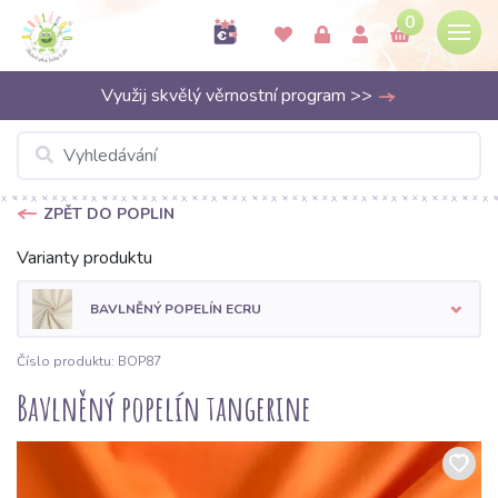
0
Využij skvělý věrnostní program >>
ZPĚT DO POPLIN
Varianty produktu
BAVLNĚNÝ POPELÍN ECRU
Číslo produktu: BOP87
Bavlněný popelín tangerine