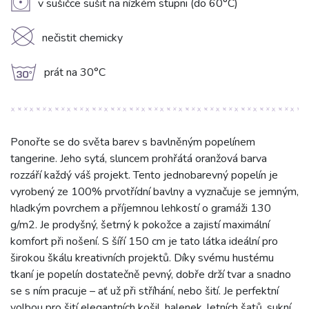
V
v sušičce sušit na nízkém stupni (do 60°C)
K
nečistit chemicky
g
prát na 30°C
Ponořte se do světa barev s bavlněným popelínem
tangerine. Jeho sytá, sluncem prohřátá oranžová barva
rozzáří každý váš projekt. Tento jednobarevný popelín je
vyrobený ze 100% prvotřídní bavlny a vyznačuje se jemným,
hladkým povrchem a příjemnou lehkostí o gramáži 130
g/m2. Je prodyšný, šetrný k pokožce a zajistí maximální
komfort při nošení. S šíří 150 cm je tato látka ideální pro
širokou škálu kreativních projektů. Díky svému hustému
tkaní je popelín dostatečně pevný, dobře drží tvar a snadno
se s ním pracuje – ať už při stříhání, nebo šití. Je perfektní
volbou pro šití elegantních košil, halenek, letních šatů, sukní