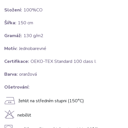
Složení:
100%CO
Šířka:
150 cm
Gramáž:
130 g/m2
Motív:
Jednobarevné
Certifikace:
OEKO-TEX Standard 100 class I.
Barva:
oranžová
Ošetrování:
E
žehlit na středním stupni (150°C)
H
nebělit