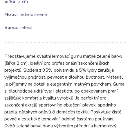
Šířka:
2 cm
Motív:
Jednobarevné
Barva:
zelená
Představujeme kvalitní lemovací gumu matné zelené barvy
(šířka 2 cm), ideální pro profesionální zakončení šicích
projektů. Složení z 95% polyamidu a 5% lycry zaručuje
výjimečnou pružnost, pevnost a dlouhou životnost. Materiál
je příjemný na dotek s elegantním matným povrchem. Guma
si dlouhodobě udrží tvar i elasticitu po opakovaném praní,
zajišťujíc komfort a kvalitu výrobků. Je perfektní pro
zakončení okrajů sportovního oblečení, plavek, spodního
prádla, dětských oděvů či domácích textilií. Poskytuje čisté,
pevné a estetické lemování, odolné častému používání.
Svěží zelená barva dodá výtvorům přírodní a harmonický