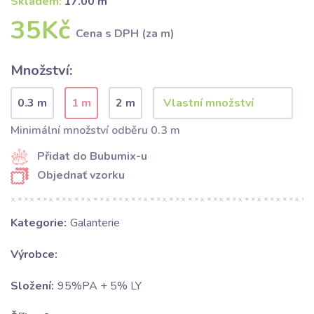
Skladem:
17.00 m
35Kč
Cena s DPH (za m)
Množství:
0.3 m
1 m
2 m
Minimální množství odběru 0.3 m
Přidat do Bubumix-u
Objednať vzorku
Kategorie:
Galanterie
Výrobce:
Složení:
95%PA + 5% LY