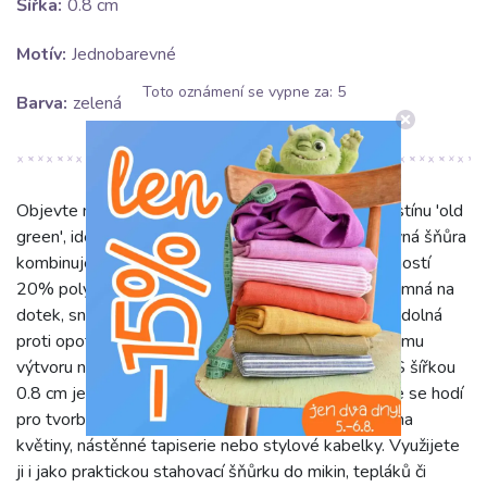
Šířka:
0.8 cm
Motív:
Jednobarevné
Toto oznámení se vypne za:
5
Barva:
zelená
Objevte naši Bavlněnou šňůru 8 mm v krásném odstínu 'old
green', ideální pro tvořivé projekty. Tato jednobarevná šňůra
kombinuje měkkost 80% bavlny s pevností a odolností
20% polyesteru. Díky tomuto složení je šňůra příjemná na
dotek, snadno se s ní pracuje a zároveň je vysoce odolná
proti opotřebení. Její "old green" odstín dodá každému
výtvoru nádech přírodní elegance a vintage šarmu. S šířkou
0.8 cm je tato šňůra mimořádně všestranná. Skvěle se hodí
pro tvorbu originálních makramé dekorací – závěsy na
květiny, nástěnné tapiserie nebo stylové kabelky. Využijete
ji i jako praktickou stahovací šňůrku do mikin, tepláků či