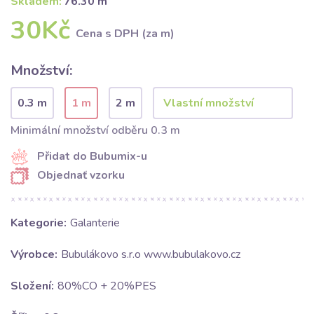
Skladem:
76.30 m
30Kč
Cena s DPH (za m)
Množství:
0.3 m
1 m
2 m
Minimální množství odběru 0.3 m
Přidat do Bubumix-u
Objednať vzorku
Kategorie:
Galanterie
Výrobce:
Bubulákovo s.r.o www.bubulakovo.cz
Složení:
80%CO + 20%PES