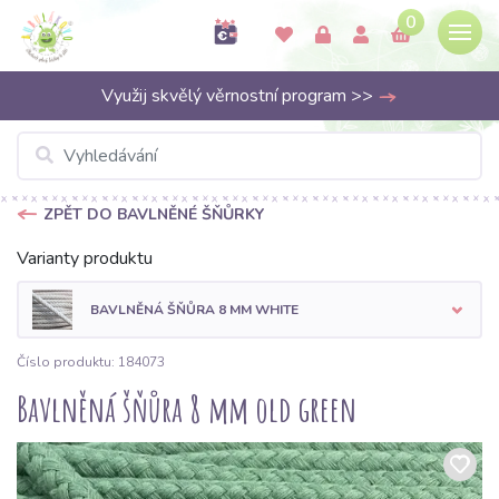
0
Využij skvělý věrnostní program >>
ZPĚT DO BAVLNĚNÉ ŠŇŮRKY
Varianty produktu
BAVLNĚNÁ ŠŇŮRA 8 MM WHITE
Číslo produktu: 184073
Bavlněná šňůra 8 mm old green