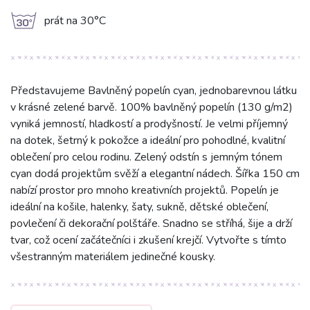
g
prát na 30°C
Představujeme Bavlněný popelín cyan, jednobarevnou látku
v krásné zelené barvě. 100% bavlněný popelín (130 g/m2)
vyniká jemností, hladkostí a prodyšností. Je velmi příjemný
na dotek, šetrný k pokožce a ideální pro pohodlné, kvalitní
oblečení pro celou rodinu. Zelený odstín s jemným tónem
cyan dodá projektům svěží a elegantní nádech. Šířka 150 cm
nabízí prostor pro mnoho kreativních projektů. Popelín je
ideální na košile, halenky, šaty, sukně, dětské oblečení,
povlečení či dekorační polštáře. Snadno se stříhá, šije a drží
tvar, což ocení začátečníci i zkušení krejčí. Vytvořte s tímto
všestranným materiálem jedinečné kousky.