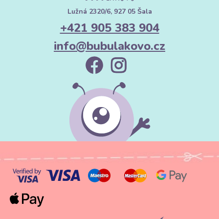
Lužná 2320/6, 927 05 Šala
+421 905 383 904
info@bubulakovo.cz