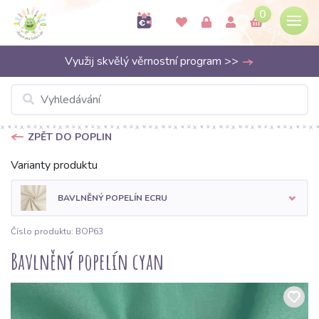
0
Využij skvělý věrnostní program >>
ZPĚT DO POPLIN
Varianty produktu
BAVLNĚNÝ POPELÍN ECRU
Číslo produktu: BOP63
Bavlněný popelín cyan