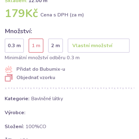
Skladem:
12.00 m
179Kč
Cena s DPH (za m)
Množství:
0.3 m
1 m
2 m
Minimální množství odběru 0.3 m
Přidat do Bubumix-u
Objednať vzorku
Kategorie:
Bavlněné látky
Výrobce:
Složení:
100%CO