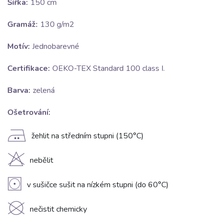
Šířka:
150 cm
Gramáž:
130 g/m2
Motív:
Jednobarevné
Certifikace:
OEKO-TEX Standard 100 class I.
Barva:
zelená
Ošetrování:
E
žehlit na středním stupni (150°C)
H
nebělit
V
v sušičce sušit na nízkém stupni (do 60°C)
K
nečistit chemicky