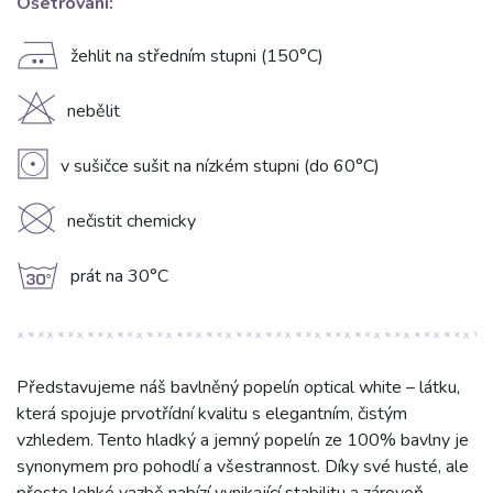
Ošetrování:
E
žehlit na středním stupni (150°C)
H
nebělit
V
v sušičce sušit na nízkém stupni (do 60°C)
K
nečistit chemicky
g
prát na 30°C
Představujeme náš bavlněný popelín optical white – látku,
která spojuje prvotřídní kvalitu s elegantním, čistým
vzhledem. Tento hladký a jemný popelín ze 100% bavlny je
synonymem pro pohodlí a všestrannost. Díky své husté, ale
přesto lehké vazbě nabízí vynikající stabilitu a zároveň