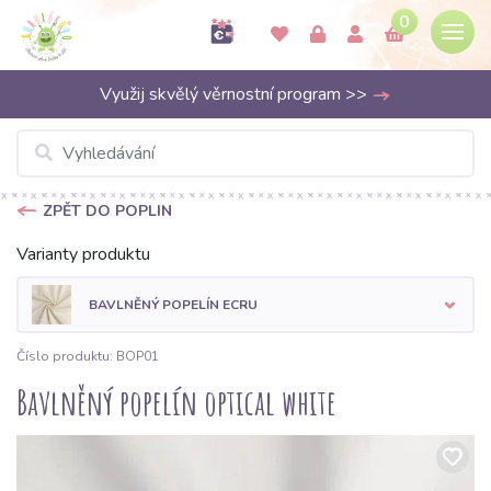
0
Využij skvělý věrnostní program >>
ZPĚT DO POPLIN
Varianty produktu
BAVLNĚNÝ POPELÍN ECRU
Číslo produktu: BOP01
Bavlněný popelín optical white