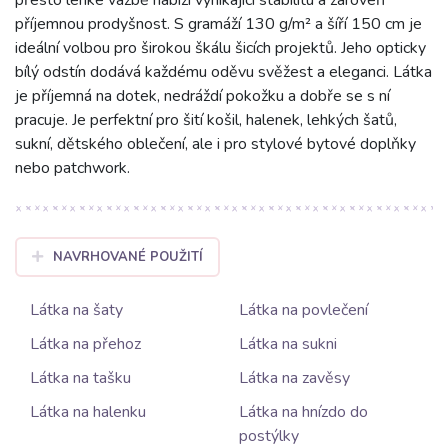
příjemnou prodyšnost. S gramáží 130 g/m² a šíří 150 cm je
ideální volbou pro širokou škálu šicích projektů. Jeho opticky
bílý odstín dodává každému oděvu svěžest a eleganci. Látka
je příjemná na dotek, nedráždí pokožku a dobře se s ní
pracuje. Je perfektní pro šití košil, halenek, lehkých šatů,
sukní, dětského oblečení, ale i pro stylové bytové doplňky
nebo patchwork.
NAVRHOVANÉ POUŽITÍ
Látka na šaty
Látka na povlečení
Látka na přehoz
Látka na sukni
Látka na tašku
Látka na zavěsy
Látka na halenku
Látka na hnízdo do
postýlky