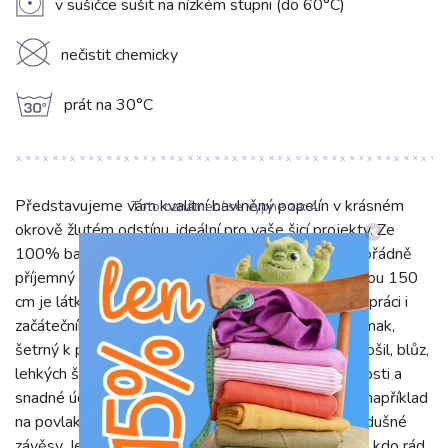
V
v sušičce sušit na nízkém stupni (do 60°C)
K
nečistit chemicky
g
prát na 30°C
Představujeme vám kvalitní bavlněný popelín v krásném
Toto oznámení se vypne za:
3
okrově žlutém odstínu, ideální pro vaše šicí projekty. Ze
100% bavlny, zaručuje vynikající prodyšnost a mimořádně
příjemný pocit na dotek. S gramáží 130 g/m2 a šířkou 150
cm je látka pevná, lehká a poddajná, což usnadňuje práci i
začátečníkům. Popelín má hladký povrch a jemný omak,
šetrný k pokožce. Je perfektní pro šití elegantních košil, blůz,
lehkých šatů, sukní i dětského oblečení. Díky odolnosti a
snadné údržbě najde uplatnění i v bytovém textilu, například
na povlaky na polštáře, originální dekorace nebo vzdušné
závěsy. Jeho univerzálnost a kvalita potěší každého, kdo rád