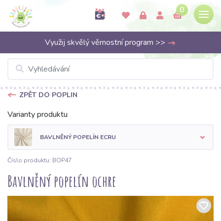
0
Využij skvělý věrnostní program >>
ZPĚT DO POPLIN
Varianty produktu
BAVLNĚNÝ POPELÍN ECRU
Číslo produktu: BOP47
Bavlněný popelín ochre