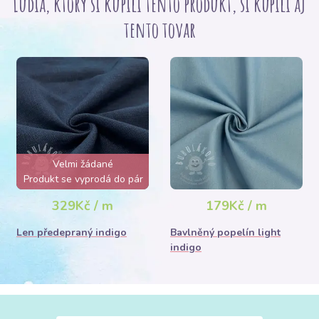
Ľudia, ktorý si kupili tento produkt, si kúpili aj
tento tovar
Velmi žádané
Produkt se vyprodá do pár
hodin
329Kč / m
179Kč / m
Len předepraný indigo
Bavlněný popelín light
indigo