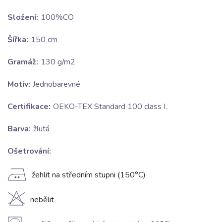
Složení:
100%CO
Šířka:
150 cm
Gramáž:
130 g/m2
Motív:
Jednobarevné
Certifikace:
OEKO-TEX Standard 100 class I.
Barva:
žlutá
Ošetrování:
E
žehlit na středním stupni (150°C)
H
nebělit