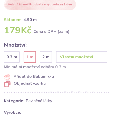
Velmi žádané! Produkt se vyprodá za 1 den
Skladem:
4.90 m
179Kč
Cena s DPH (za m)
Množství:
0.3 m
1 m
2 m
Minimální množství odběru 0.3 m
Přidat do Bubumix-u
Objednať vzorku
Kategorie:
Bavlněné látky
Výrobce: