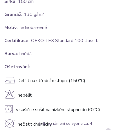
Šířka:
150 cm
Gramáž:
130 g/m2
Motív:
Jednobarevné
Certifikace:
OEKO-TEX Standard 100 class I.
Barva:
hnědá
Ošetrování:
E
žehlit na středním stupni (150°C)
H
nebělit
V
v sušičce sušit na nízkém stupni (do 60°C)
K
Toto oznámení se vypne za:
3
nečistit chemicky