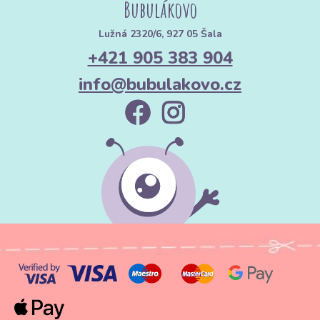
Bubulákovo
Lužná 2320/6, 927 05 Šala
+421 905 383 904
info@bubulakovo.cz