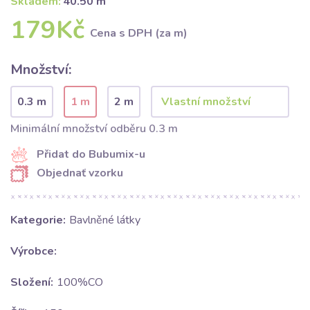
Skladem:
40.50 m
179Kč
Cena s DPH (za m)
Množství:
0.3 m
1 m
2 m
Minimální množství odběru 0.3 m
Přidat do Bubumix-u
Objednať vzorku
Kategorie:
Bavlněné látky
Výrobce:
Složení:
100%CO