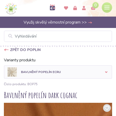
0
Využij skvělý věrnostní program >>
ZPĚT DO POPLIN
Varianty produktu
BAVLNĚNÝ POPELÍN ECRU
Číslo produktu: BOP75
Bavlněný popelín dark cognac