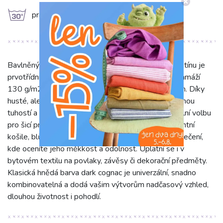
g
prát na 30°C
Bavlněný popelín dark cognac v sytém hnědém odstínu je
prvotřídní 100% bavlněná látka. S šíří 150 cm a gramáží
130 g/m2 vyniká prodyšností a příjemným dotykem. Díky
husté, ale lehké vazbě je známý svou hladkostí, mírnou
tuhostí a krásnou splývavostí, což z něj činí univerzální volbu
pro šicí projekty. Tento materiál je ideální pro elegantní
košile, blůzy, lehké šaty, sukně, kalhoty i dětské oblečení,
kde oceníte jeho měkkost a odolnost. Uplatní se i v
bytovém textilu na povlaky, závěsy či dekorační předměty.
Klasická hnědá barva dark cognac je univerzální, snadno
kombinovatelná a dodá vašim výtvorům nadčasový vzhled,
dlouhou životnost i pohodlí.