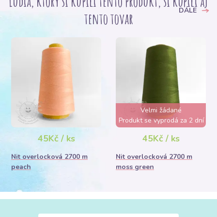
Ľudia, ktorý si kupili tento produkt, si kúpili aj
DÁLE
tento tovar
Velmi žádané
Produkt se vyprodá za 2 dní
45Kč / ks
45Kč / ks
Nit overlocková 2700 m
Nit overlocková 2700 m
peach
moss green