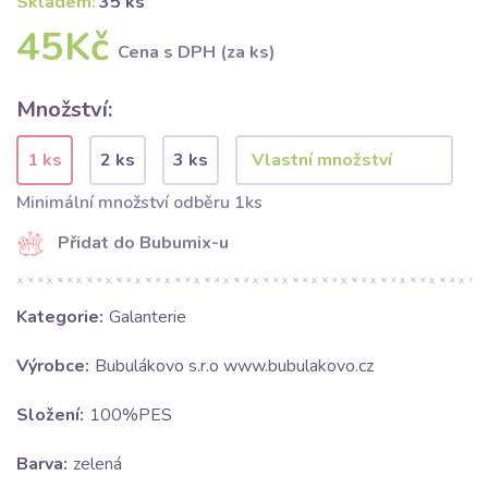
Skladem:
35 ks
45Kč
Cena s DPH (za ks)
Množství:
1 ks
2 ks
3 ks
Minimální množství odběru 1ks
Přidat do Bubumix-u
Kategorie:
Galanterie
Výrobce:
Bubulákovo s.r.o www.bubulakovo.cz
Složení:
100%PES
Barva:
zelená