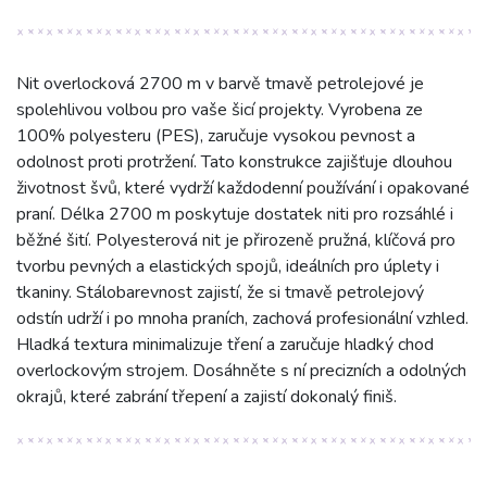
Nit overlocková 2700 m v barvě tmavě petrolejové je
spolehlivou volbou pro vaše šicí projekty. Vyrobena ze
100% polyesteru (PES), zaručuje vysokou pevnost a
odolnost proti protržení. Tato konstrukce zajišťuje dlouhou
životnost švů, které vydrží každodenní používání i opakované
praní. Délka 2700 m poskytuje dostatek niti pro rozsáhlé i
běžné šití. Polyesterová nit je přirozeně pružná, klíčová pro
tvorbu pevných a elastických spojů, ideálních pro úplety i
tkaniny. Stálobarevnost zajistí, že si tmavě petrolejový
odstín udrží i po mnoha praních, zachová profesionální vzhled.
Hladká textura minimalizuje tření a zaručuje hladký chod
overlockovým strojem. Dosáhněte s ní precizních a odolných
okrajů, které zabrání třepení a zajistí dokonalý finiš.