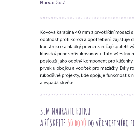
Barva:
žlutá
Kovová karabina 40 mm z prvotřídní mosazi s 
odolnost proti korozi a opotřebení, zajišťuje 
konstrukce a hladký povrch zaručují spolehli
klasický punc sofistikovanosti. Tato všestranná
poslouží jako odolný komponent pro klíčenky,
prvek u obojků a vodítek pro mazlíčky. Díky ro
rukodělné projekty, kde spojuje funkčnost s 
a vypadá skvěle.
SEM NAHRAJTE FOTKU
A ZÍSKEJTE
50 bodů
do věrnostního 