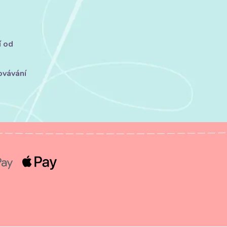
í od
ovávání