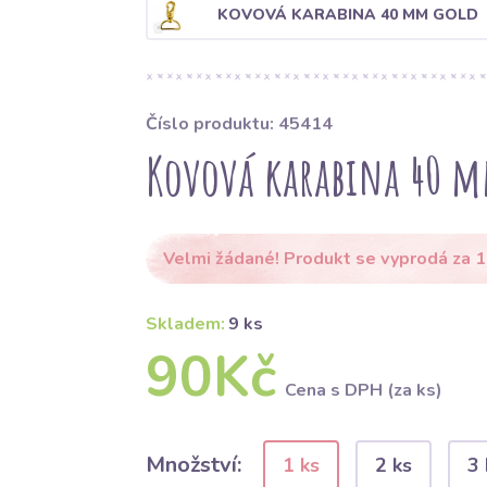
KOVOVÁ KARABINA 40 MM GOLD
Číslo produktu: 45414
Kovová karabina 40 
Velmi žádané! Produkt se vyprodá za 1
Skladem:
9 ks
90Kč
Cena s DPH (za ks)
Množství:
1 ks
2 ks
3 