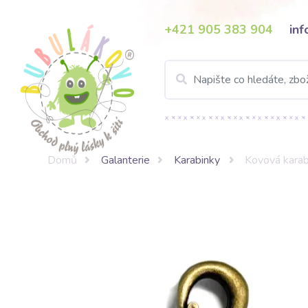
+421 905 383 904
in
Domů
Galanterie
Karabinky
Kovová kara