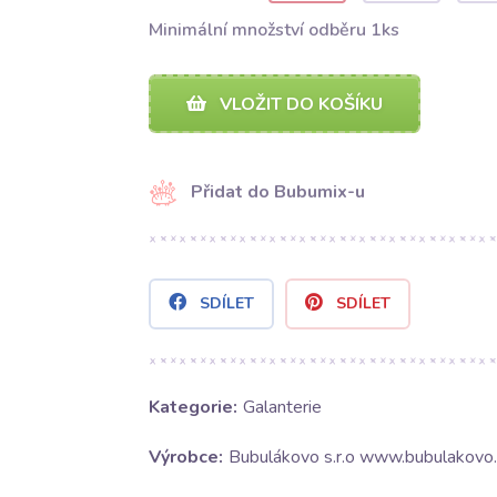
Minimální množství odběru 1ks
VLOŽIT DO KOŠÍKU
Přidat do Bubumix-u
SDÍLET
SDÍLET
Kategorie:
Galanterie
Výrobce:
Bubulákovo s.r.o www.bubulakovo.