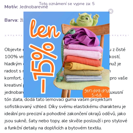
Toto oznámení se vypne za:
5
Motív:
Jednobarevné
Barva:
žlutá
Objevte eleganci a funkčnost s naší lemovací gumou z čisté
100% viskózy. Tento materiál je proslulý svou měkkostí,
hladkým omakem a příjemnou prodyšností, díky čemuž je
radost s ním pracovat i nosit. Viskóza zajišťuje nejen
komfort, ale také krásný splývavý efekt a odolnost pro vaše
kreativní projekty. S šířkou 2 cm a v nádherném
jednobarevném odstínu zářivé žluté, která evokuje luxusní
tón zlata, dodá tato lemovací guma vašim projektům
sofistikovaný vzhled. Díky svému elastickému charakteru je
ideální pro precizní a pohodlné zakončení okrajů oděvů, jako
jsou sukně, šaty nebo topy, ale skvěle poslouží i pro stylové
a funkční detaily na doplňcích a bytovém textilu.