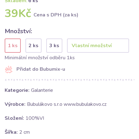
Skladem:
6 ks
39Kč
Cena s DPH (za ks)
Množství:
1 ks
2 ks
3 ks
Minimální množství odběru 1ks
Přidat do Bubumix-u
Kategorie:
Galanterie
Výrobce:
Bubulákovo s.r.o www.bubulakovo.cz
Složení:
100%VI
Šířka:
2 cm