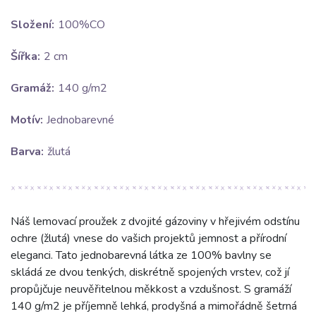
Složení:
100%CO
Šířka:
2 cm
Gramáž:
140 g/m2
Motív:
Jednobarevné
Barva:
žlutá
Náš lemovací proužek z dvojité gázoviny v hřejivém odstínu
ochre (žlutá) vnese do vašich projektů jemnost a přírodní
eleganci. Tato jednobarevná látka ze 100% bavlny se
skládá ze dvou tenkých, diskrétně spojených vrstev, což jí
propůjčuje neuvěřitelnou měkkost a vzdušnost. S gramáží
140 g/m2 je příjemně lehká, prodyšná a mimořádně šetrná