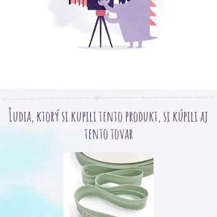
Ľudia, ktorý si kupili tento produkt, si kúpili aj
tento tovar