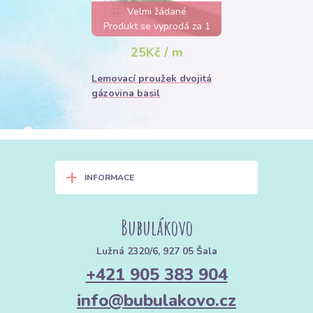
Velmi žádané
Produkt se vyprodá za 1
den
25Kč / m
Lemovací proužek dvojitá
gázovina basil
+
INFORMACE
Bubulákovo
Lužná 2320/6, 927 05 Šala
+421 905 383 904
info@bubulakovo.cz