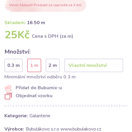
Velmi žádané! Produkt se vyprodá za 3 dní
Skladem:
16.50 m
25Kč
Cena s DPH (za m)
Množství:
0.3 m
1 m
2 m
Minimální množství odběru 0.3 m
Přidat do Bubumix-u
Objednať vzorku
Kategorie:
Galanterie
Výrobce:
Bubulákovo s.r.o www.bubulakovo.cz