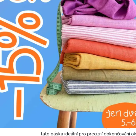
Kategorie:
Galanterie
Výrobce:
Bubulákovo s.r.o www.bubulakovo.
Složení:
100%VI
Šířka:
2 cm
Motív:
Jednobarevné
Barva:
zelená
Objevte jemnost a eleganci s naší lemovací 
barvě. Tento jednobarevný materiál se pyšn
vzhledem připomínajícím hedvábí. Viskóza je p
nošení. Hladká struktura a lehký lesk dodají k
tato páska ideální pro precizní dokončování ok