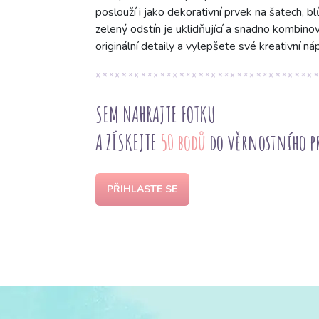
poslouží i jako dekorativní prvek na šatech, 
zelený odstín je uklidňující a snadno kombinov
originální detaily a vylepšete své kreativní n
SEM NAHRAJTE FOTKU
A ZÍSKEJTE
50 bodů
do věrnostního 
PŘIHLASTE SE