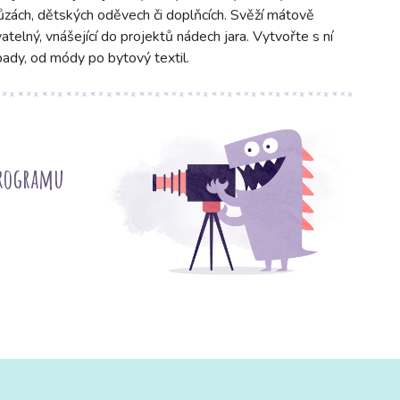
blůzách, dětských oděvech či doplňcích. Svěží mátově
atelný, vnášející do projektů nádech jara. Vytvořte s ní
ápady, od módy po bytový textil.
programu