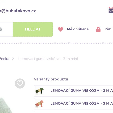
fo@bubulakovo.cz
HLEDAT
Mé oblíbené
Přihl
ženka
Lemovací guma viskóza - 3 m mint
Varianty produktu
LEMOVACÍ GUMA VISKÓZA - 3 M 
LEMOVACÍ GUMA VISKÓZA - 3 M 