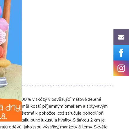
cz
páskou ze 100% viskózy v osvěžující mátově zelené
í výjimečnou měkkostí, příjemným omakem a splývavým
rodyšná a šetrná k pokožce, což zaručuje pohodlí při
aždému detailu punc luxusu a kvality. S šířkou 2 cm je
rajů oděvů, jako jsou výstřihy, manžety či lemy. Skvěle