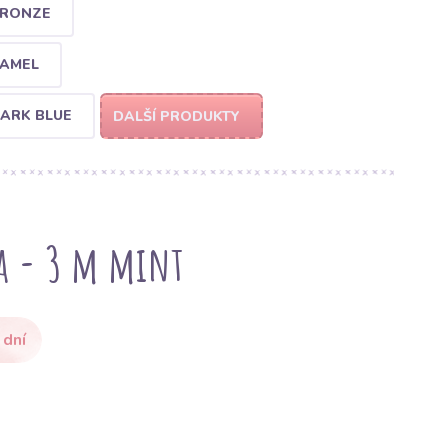
BRONZE
CAMEL
DARK BLUE
DALŠÍ PRODUKTY
a - 3 m mint
 dní