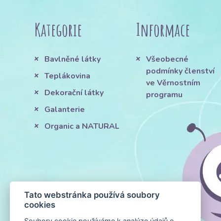
Kategorie
Informace
Bavlněné látky
Všeobecné
podmínky členství
Teplákovina
ve Věrnostním
Dekorační látky
programu
Galanterie
Organic a NATURAL
Tato webstránka používá soubory
cookies
Soubory cookie používáme k analýze údajů o