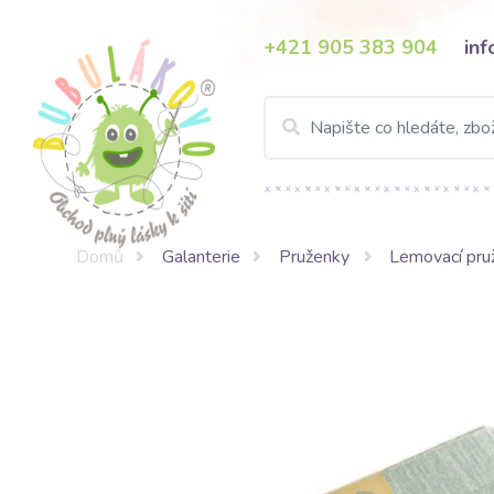
+421 905 383 904
in
Domů
Galanterie
Pruženky
Lemovací pru