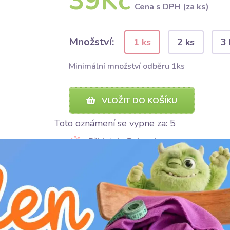
39Kč
Cena s DPH (za ks)
Množství:
1 ks
2 ks
3 
Minimální množství odběru 1ks
VLOŽIT DO KOŠÍKU
Toto oznámení se vypne za:
4
Přidat do Bubumix-u
SDÍLET
SDÍLET