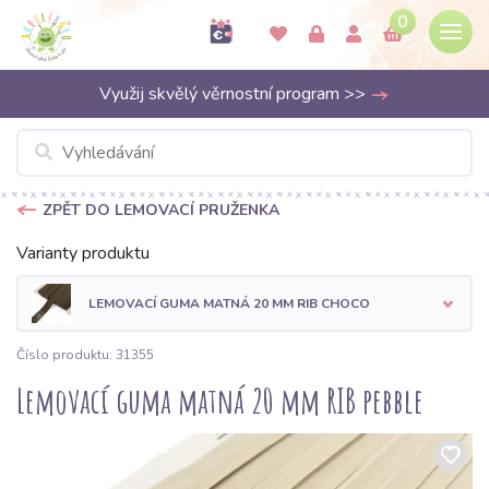
0
Využij skvělý věrnostní program >>
ZPĚT DO LEMOVACÍ PRUŽENKA
Varianty produktu
LEMOVACÍ GUMA MATNÁ 20 MM RIB CHOCO
Číslo produktu: 31355
Lemovací guma matná 20 mm RIB pebble