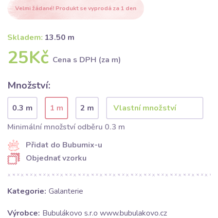
Velmi žádané! Produkt se vyprodá za 1 den
Skladem:
13.50 m
25Kč
Cena s DPH (za m)
Množství:
0.3 m
1 m
2 m
Minimální množství odběru 0.3 m
Přidat do Bubumix-u
Objednať vzorku
Kategorie:
Galanterie
Výrobce:
Bubulákovo s.r.o www.bubulakovo.cz