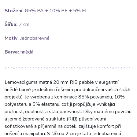
Složení:
85% PA + 10% PE + 5% EL
Šířka:
2 cm
Motív:
Jednobarevné
Barva:
hnědá
Lemovací guma matná 20 mm RIB pebble v elegantní
hnědé barvě je ideálním řešením pro dokončení vašich šicích
projektů. Je vyrobena z kombinace 85% polyamidu, 10%
polyesteru a 5% elastanu, což jí propůjčuje vynikající
pružnost, odolnost a stálobarevnost. Díky matnému povrchu
a jemné žebrované struktuře (RIB) působí velmi
sofistikovaně a příjemně na dotek, zajišťuje komfort při
nošení a manipulaci. S šířkou 2 cm je tato jednobarevná