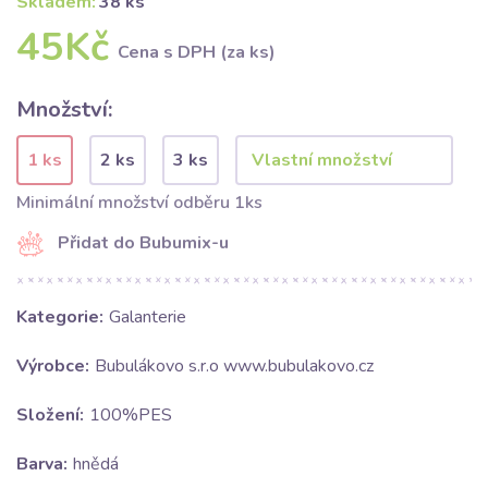
Skladem:
38 ks
45Kč
Cena s DPH (za ks)
Množství:
1 ks
2 ks
3 ks
Minimální množství odběru 1ks
Přidat do Bubumix-u
Kategorie:
Galanterie
Výrobce:
Bubulákovo s.r.o www.bubulakovo.cz
Složení:
100%PES
Barva:
hnědá