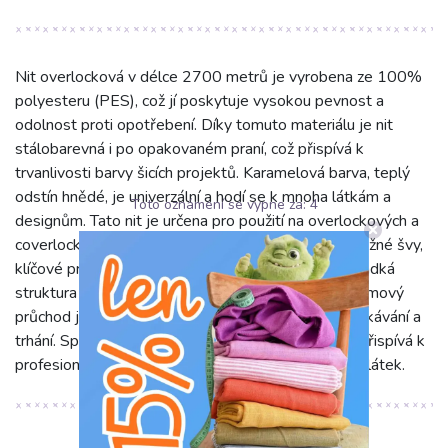
Nit overlocková v délce 2700 metrů je vyrobena ze 100%
polyesteru (PES), což jí poskytuje vysokou pevnost a
odolnost proti opotřebení. Díky tomuto materiálu je nit
stálobarevná i po opakovaném praní, což přispívá k
trvanlivosti barvy šicích projektů. Karamelová barva, teplý
odstín hnědé, je univerzální a hodí se k mnoha látkám a
Toto oznámení se vypne za:
4
designům. Tato nit je určena pro použití na overlockových a
coverlockových šicích strojích, kde tvoří pevné a pružné švy,
klíčové pro úpravu oděvů a bytového textilu. Její hladká
struktura a konzistentní tloušťka zajišťují bezproblémový
průchod jehlou a smyčkovači, čímž minimalizují zasekávání a
trhání. Spolehlivě zabraňuje třepení okrajů látky a přispívá k
profesionálnímu vzhledu. Vhodná pro všechny typy látek.