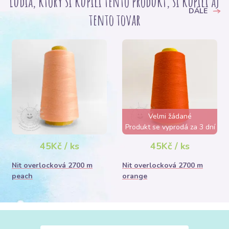
Ľudia, ktorý si kupili tento produkt, si kúpili aj
DÁLE
tento tovar
Velmi žádané
Produkt se vyprodá za 3 dní
45Kč / ks
45Kč / ks
Nit overlocková 2700 m
Nit overlocková 2700 m
peach
orange