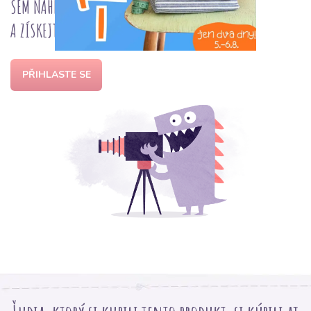
SEM NAHRAJTE FOTKU
A ZÍSKEJTE
50 bodů
do věrnostního programu
PŘIHLASTE SE