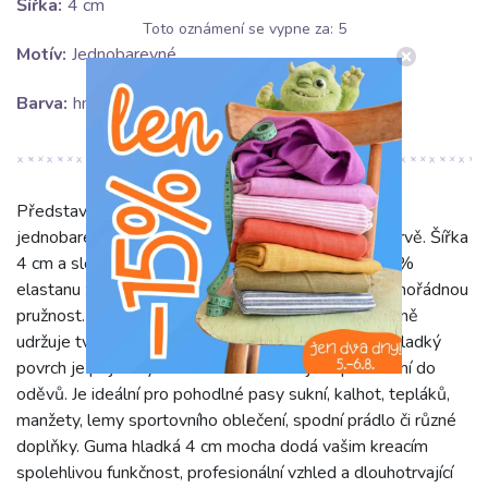
Šířka:
4 cm
Toto oznámení se vypne za:
5
Motív:
Jednobarevné
Barva:
hnědá
Představujeme Guma hladká 4 cm mocha – kvalitní,
jednobarevnou pružnou gumu v elegantní hnědé barvě. Šířka
4 cm a složení 85% polyamidu, 10% polyesteru, 5%
elastanu zaručuje vynikající pevnost, odolnost a mimořádnou
pružnost. Díky vysokému podílu elastanu si perfektně
udržuje tvar i po opakovaném natažení a praní. Její hladký
povrch je příjemný na dotek a usnadňuje zapracování do
oděvů. Je ideální pro pohodlné pasy sukní, kalhot, tepláků,
manžety, lemy sportovního oblečení, spodní prádlo či různé
doplňky. Guma hladká 4 cm mocha dodá vašim kreacím
spolehlivou funkčnost, profesionální vzhled a dlouhotrvající