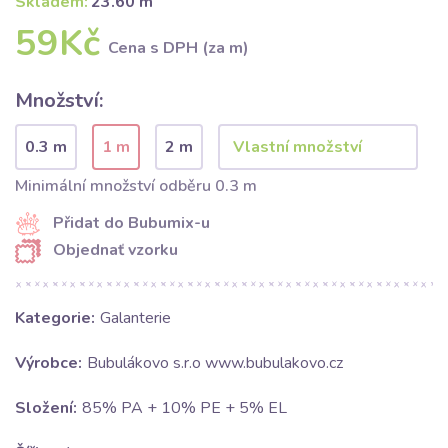
Skladem:
23.60 m
59Kč
Cena s DPH (za m)
Množství:
0.3 m
1 m
2 m
Minimální množství odběru 0.3 m
Přidat do Bubumix-u
Objednať vzorku
Kategorie:
Galanterie
Výrobce:
Bubulákovo s.r.o www.bubulakovo.cz
Složení:
85% PA + 10% PE + 5% EL