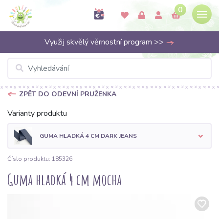
0
Využij skvělý věrnostní program >>
ZPĚT DO ODEVNÍ PRUŽENKA
Varianty produktu
GUMA HLADKÁ 4 CM DARK JEANS
Číslo produktu: 185326
Guma hladká 4 cm mocha