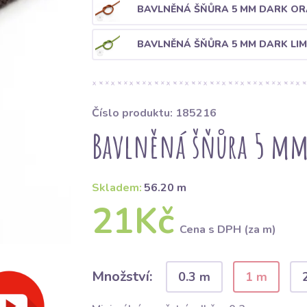
BAVLNĚNÁ ŠŇŮRA 5 MM DARK O
BAVLNĚNÁ ŠŇŮRA 5 MM DARK LIM
Číslo produktu: 185216
Bavlněná šňůra 5 m
Skladem:
56.20 m
21Kč
Cena s DPH (za m)
Množství:
0.3 m
1 m