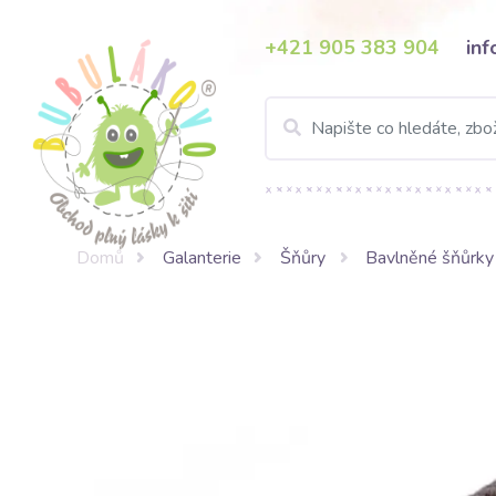
+421 905 383 904
in
Domů
Galanterie
Šňůry
Bavlněné šňůrky