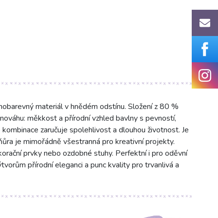
nobarevný materiál v hnědém odstínu. Složení z 80 %
vnováhu: měkkost a přírodní vzhled bavlny s pevností,
o kombinace zaručuje spolehlivost a dlouhou životnost. Je
ňůra je mimořádně všestranná pro kreativní projekty.
korační prvky nebo ozdobné stuhy. Perfektní i pro oděvní
vorům přírodní eleganci a punc kvality pro trvanlivá a