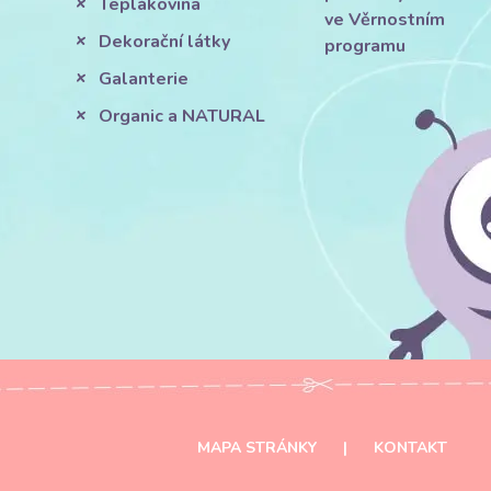
Teplákovina
ve Věrnostním
Dekorační látky
programu
Galanterie
Organic a NATURAL
MAPA STRÁNKY
|
KONTAKT