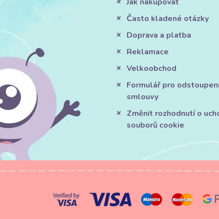
Jak nakupovat
Často kladené otázky
Doprava a platba
Reklamace
Velkoobchod
Formulář pro odstoupen
smlouvy
Změnit rozhodnutí o uch
souborů cookie