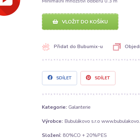
Minimální množství odběru 0.3 m
VLOŽIT DO KOŠÍKU
Přidat do Bubumix-u
Objed
SDÍLET
SDÍLET
Kategorie:
Galanterie
Výrobce:
Bubulákovo s.r.o www.bubulakovo.
Složení:
80%CO + 20%PES