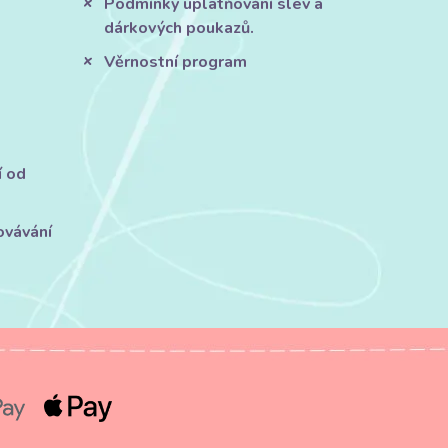
Podmínky uplatňování slev a
dárkových poukazů.
Věrnostní program
í od
ovávání