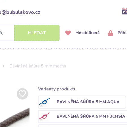
fo@bubulakovo.cz
HLEDAT
Mé oblíbené
Přihl
Bavlněná šňůra 5 mm mocha
Varianty produktu
BAVLNĚNÁ ŠŇŮRA 5 MM AQUA
BAVLNĚNÁ ŠŇŮRA 5 MM FUCHSIA