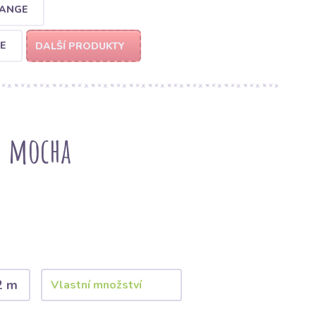
RANGE
E
DALŠÍ PRODUKTY
m mocha
2 m