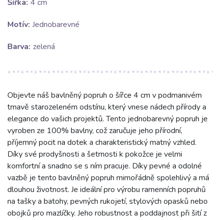
Šířka:
4 cm
Motív:
Jednobarevné
Barva:
zelená
Objevte náš bavlněný popruh o šířce 4 cm v podmanivém
tmavě starozeleném odstínu, který vnese nádech přírody a
elegance do vašich projektů. Tento jednobarevný popruh je
vyroben ze 100% bavlny, což zaručuje jeho přírodní,
příjemný pocit na dotek a charakteristický matný vzhled.
Díky své prodyšnosti a šetrnosti k pokožce je velmi
komfortní a snadno se s ním pracuje. Díky pevné a odolné
vazbě je tento bavlněný popruh mimořádně spolehlivý a má
dlouhou životnost. Je ideální pro výrobu ramenních popruhů
na tašky a batohy, pevných rukojetí, stylových opasků nebo
obojků pro mazlíčky. Jeho robustnost a poddajnost při šití z