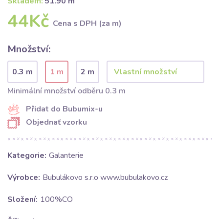
Skladem:
51.90 m
44Kč
Cena s DPH (za m)
Množství:
0.3 m
1 m
2 m
Minimální množství odběru 0.3 m
Přidat do Bubumix-u
Objednať vzorku
Kategorie:
Galanterie
Výrobce:
Bubulákovo s.r.o www.bubulakovo.cz
Složení:
100%CO