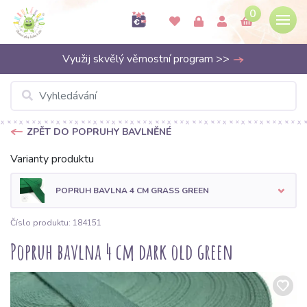
0
Využij skvělý věrnostní program >>
ZPĚT DO POPRUHY BAVLNĚNÉ
Varianty produktu
POPRUH BAVLNA 4 CM GRASS GREEN
Číslo produktu: 184151
Popruh bavlna 4 cm dark old green