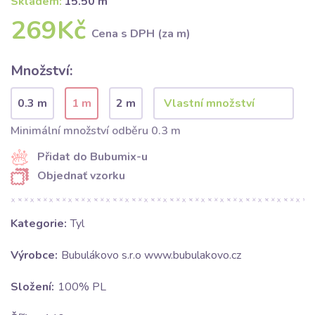
Skladem:
15.50 m
269Kč
Cena s DPH (za m)
Množství:
0.3 m
1 m
2 m
Minimální množství odběru 0.3 m
Přidat do Bubumix-u
Objednať vzorku
Kategorie:
Tyl
Výrobce:
Bubulákovo s.r.o www.bubulakovo.cz
Složení:
100% PL