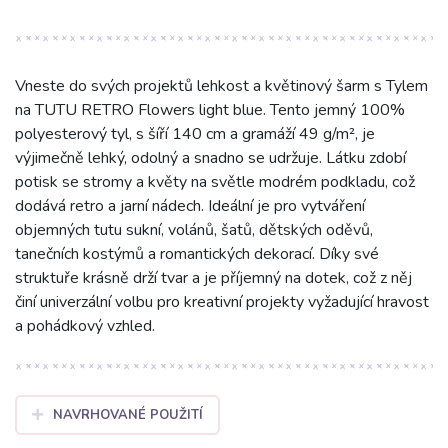
Vneste do svých projektů lehkost a květinový šarm s Tylem
na TUTU RETRO Flowers light blue. Tento jemný 100%
polyesterový tyl, s šíří 140 cm a gramáží 49 g/m², je
výjimečně lehký, odolný a snadno se udržuje. Látku zdobí
potisk se stromy a květy na světle modrém podkladu, což
dodává retro a jarní nádech. Ideální je pro vytváření
objemných tutu sukní, volánů, šatů, dětských oděvů,
tanečních kostýmů a romantických dekorací. Díky své
struktuře krásně drží tvar a je příjemný na dotek, což z něj
činí univerzální volbu pro kreativní projekty vyžadující hravost
a pohádkový vzhled.
NAVRHOVANÉ POUŽITÍ