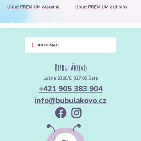
Úplet PREMIUM celestial
Úplet PREMIUM old pink
+
INFORMACE
Bubulákovo
Lužná 2320/6, 927 05 Šala
+421 905 383 904
info@bubulakovo.cz