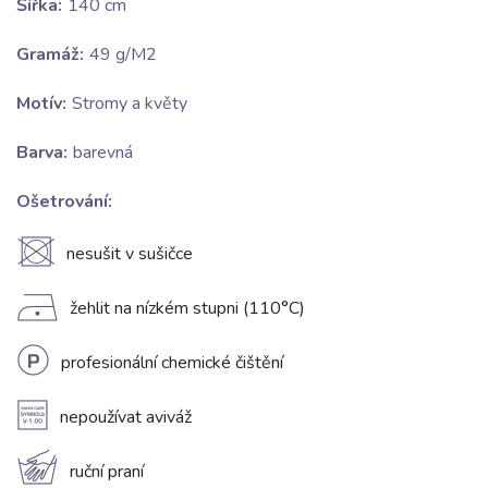
Šířka:
140 cm
Gramáž:
49 g/M2
Motív:
Stromy a květy
Barva:
barevná
Ošetrování:
U
nesušit v sušičce
D
žehlit na nízkém stupni (110°C)
L
profesionální chemické čištění
A
nepoužívat aviváž
c
ruční praní