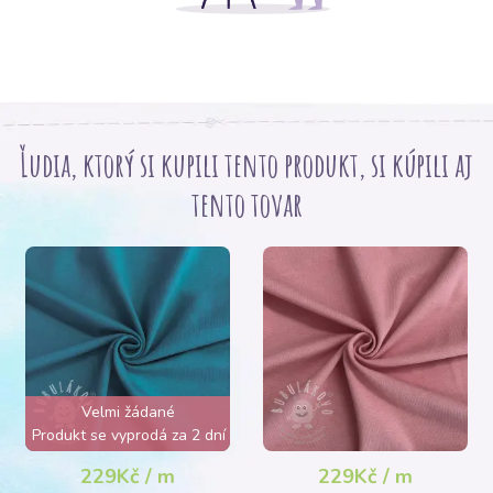
Ľudia, ktorý si kupili tento produkt, si kúpili aj
tento tovar
Velmi žádané
Produkt se vyprodá za 2 dní
229Kč / m
229Kč / m