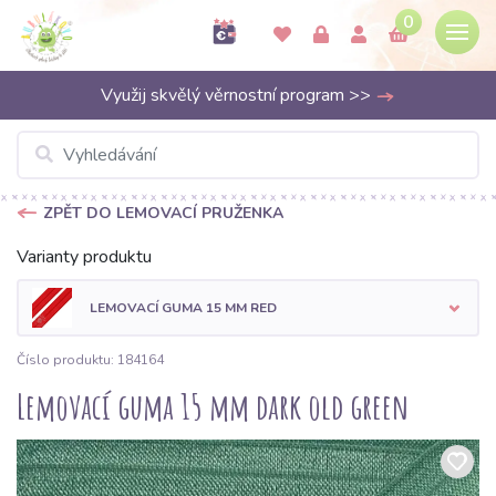
0
Využij skvělý věrnostní program >>
ZPĚT DO LEMOVACÍ PRUŽENKA
Varianty produktu
LEMOVACÍ GUMA 15 MM RED
Číslo produktu: 184164
Lemovací guma 15 mm dark old green