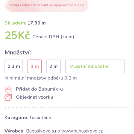
Velmi žádané! Produkt se vyprodá za 1 den
Skladem:
17.90 m
25Kč
Cena s DPH (za m)
Množství:
0.3 m
1 m
2 m
Minimální množství odběru 0.3 m
Přidat do Bubumix-u
Objednať vzorku
Kategorie:
Galanterie
Výrobce:
Bubulákovo s.r.o www.bubulakovo.cz