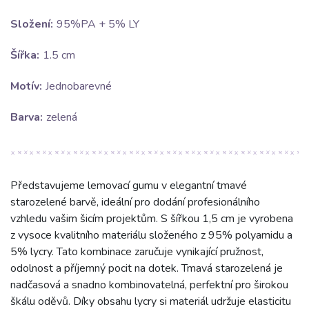
Složení:
95%PA + 5% LY
Šířka:
1.5 cm
Motív:
Jednobarevné
Barva:
zelená
Představujeme lemovací gumu v elegantní tmavé
starozelené barvě, ideální pro dodání profesionálního
vzhledu vašim šicím projektům. S šířkou 1,5 cm je vyrobena
z vysoce kvalitního materiálu složeného z 95% polyamidu a
5% lycry. Tato kombinace zaručuje vynikající pružnost,
odolnost a příjemný pocit na dotek. Tmavá starozelená je
nadčasová a snadno kombinovatelná, perfektní pro širokou
škálu oděvů. Díky obsahu lycry si materiál udržuje elasticitu