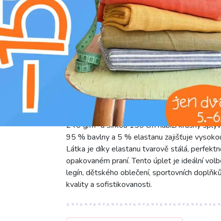
D
žehlit na nízkém stupni (110°C)
L
profesionální chemické čištění
g
prát na 30°C
Úplet PREMIUM italian plum je luxusní jedno
240 g/m² a šířkou 150 cm nabízí krásný splýv
95 % bavlny a 5 % elastanu zajišťuje vysokou
Látka je díky elastanu tvarově stálá, perfektn
opakovaném praní. Tento úplet je ideální volbo
legín, dětského oblečení, sportovních doplň
kvality a sofistikovanosti.