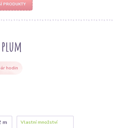
Í PRODUKTY
n plum
ár hodin
2 m