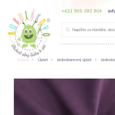
+421 905 383 904
in
Domů
Úplet
Jednobarevný úplet
Jednoba