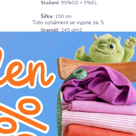
Složení:
95%CO + 5%EL
Šířka:
150 cm
Toto oznámení se vypne za:
4
Gramáž:
240 g/m2
Motív:
Jednobarevné
Certifikace:
OEKO-TEX Standard 100 class I
Barva:
fialová
Ošetrování:
U
nesušit v sušičce
H
nebělit
A
srážlivost 5-10%