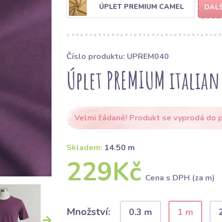
ÚPLET PREMIUM CAMEL
DALŠ
Číslo produktu: UPREM040
Úplet PREMIUM italia
Velmi žádané! Produkt se vyprodá do p
Skladem:
14.50 m
229Kč
Cena s DPH (za m)
Množství:
0.3 m
1 m