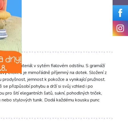
barevný materiál v sytém fialovém odstínu. S gramáží
avý efekt a je mimořádně příjemný na dotek. Složení z
 prodyšnost, jemnost k pokožce a vynikající pružnost.
ě se přizpůsobí pohybu a drží si svůj vzhled i po
u pro šití elegantních šatů, sukní, pohodlných triček,
ků nebo stylových tunik. Dodá každému kousku punc