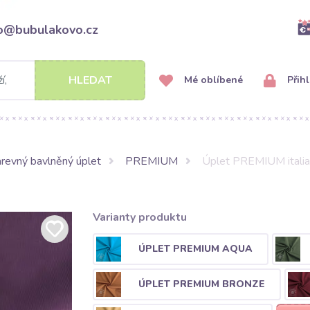
fo@bubulakovo.cz
HLEDAT
Mé oblíbené
Přihl
revný bavlněný úplet
PREMIUM
Úplet PREMIUM italia
Varianty produktu
ÚPLET PREMIUM AQUA
ÚPLET PREMIUM BRONZE