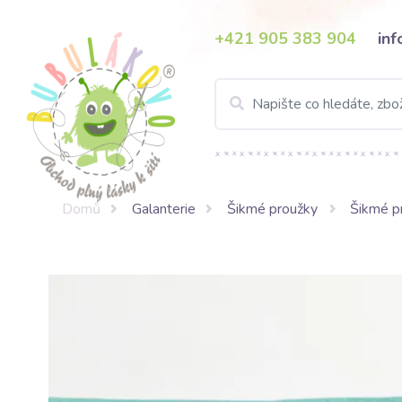
+421 905 383 904
in
Domů
Galanterie
Šikmé proužky
Šikmé p