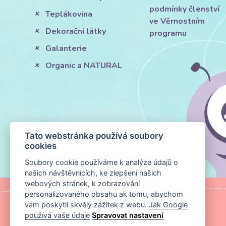
podmínky členství
Teplákovina
ve Věrnostním
Dekorační látky
programu
Galanterie
Organic a NATURAL
Tato webstránka používá soubory
cookies
Soubory cookie používáme k analýze údajů o
našich návštěvnících, ke zlepšení našich
webových stránek, k zobrazování
personalizovaného obsahu ak tomu, abychom
vám poskytli skvělý zážitek z webu.
Jak Google
používá vaše údaje
Spravovat nastavení
MAPA STRÁNKY
|
KONTAKT