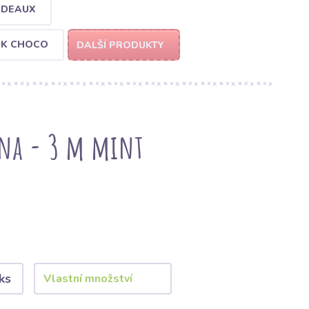
RDEAUX
RK CHOCO
DALŠÍ PRODUKTY
lna - 3 m mint
ks