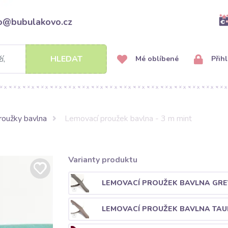
fo@bubulakovo.cz
HLEDAT
Mé oblíbené
Přihl
roužky bavlna
Lemovací proužek bavlna - 3 m mint
Varianty produktu
LEMOVACÍ PROUŽEK BAVLNA GRE
LEMOVACÍ PROUŽEK BAVLNA TAU