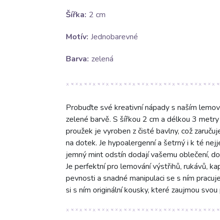
Šířka:
2 cm
Motív:
Jednobarevné
Barva:
zelená
Probuďte své kreativní nápady s naším lemo
zelené barvě. S šířkou 2 cm a délkou 3 metry j
proužek je vyroben z čisté bavlny, což zaruč
na dotek. Je hypoalergenní a šetrný i k té ne
jemný mint odstín dodají vašemu oblečení, do
Je perfektní pro lemování výstřihů, rukávů, ka
pevnosti a snadné manipulaci se s ním pracuje 
si s ním originální kousky, které zaujmou svou 