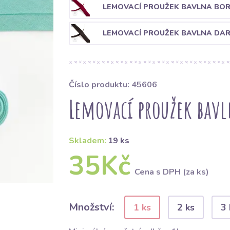
LEMOVACÍ PROUŽEK BAVLNA BO
LEMOVACÍ PROUŽEK BAVLNA DA
Číslo produktu: 45606
Lemovací proužek bav
Skladem:
19 ks
35Kč
Cena s DPH (za ks)
Množství:
1 ks
2 ks
3 