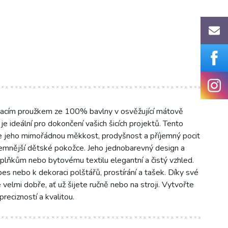
vacím proužkem ze 100% bavlny v osvěžující mátově
e ideální pro dokončení vašich šicích projektů. Tento
uje jeho mimořádnou měkkost, prodyšnost a příjemný pocit
jjemnější dětské pokožce. Jeho jednobarevný design a
plňkům nebo bytovému textilu elegantní a čistý vzhled.
pes nebo k dekoraci polštářů, prostírání a tašek. Díky své
velmi dobře, ať už šijete ručně nebo na stroji. Vytvořte
precizností a kvalitou.