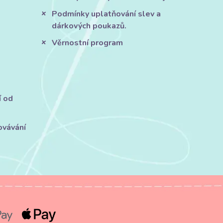
Podmínky uplatňování slev a
dárkových poukazů.
Věrnostní program
í od
ovávání