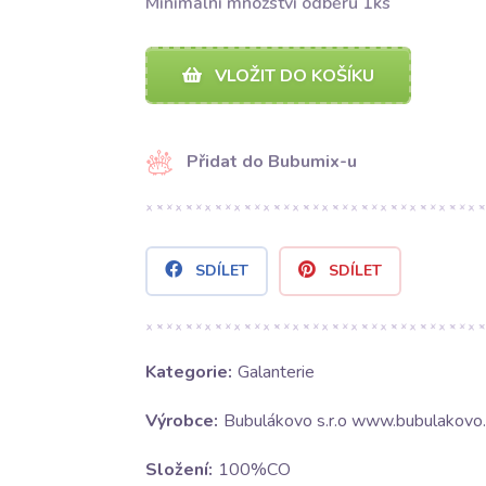
Minimální množství odběru 1ks
VLOŽIT DO KOŠÍKU
Přidat do Bubumix-u
SDÍLET
SDÍLET
Kategorie:
Galanterie
Výrobce:
Bubulákovo s.r.o www.bubulakovo.
Složení:
100%CO