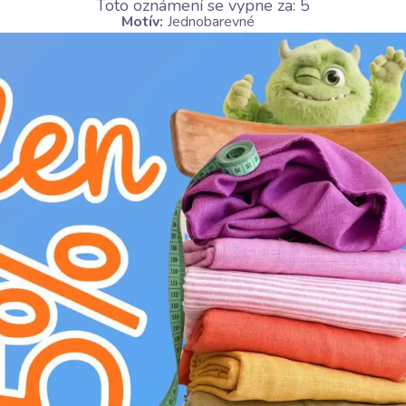
Toto oznámení se vypne za:
4
Motív:
Jednobarevné
Barva:
šedá
Objevte náš bavlněný popruh "Popruh bavlna 4 
vyroben ze 100% čisté bavlny, což mu propůj
zůstává dostatečně pevný a odolný. Hustá a kv
každodenní manipulaci s vašimi výrobky. Jeho
(anthracite) umožňují široké využití. Perfektn
obojků pro domácí mazlíčky. Dále poslouží ja
projekty, kde se žádá kombinace přírodního m
SEM NAHRAJTE FOTKU
A ZÍSKEJTE
50 bodů
do věrnostního 