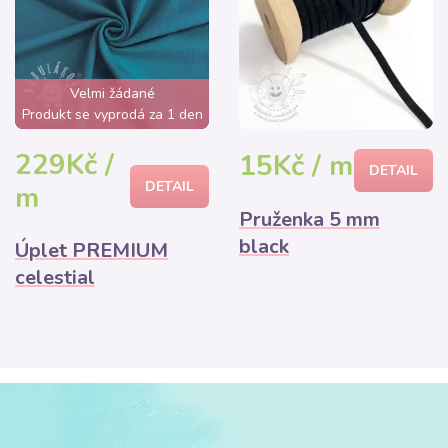
Velmi žádané
Produkt se vyprodá za 1 den
229Kč /
15Kč / m
DETAIL
DETAIL
m
Pruženka 5 mm
black
Úplet PREMIUM
celestial