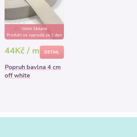
Velmi žádané
Produkt se vyprodá za 1 den
44Kč / m
DETAIL
Popruh bavlna 4 cm
off white