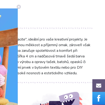
cm anthracite", ideální pro vaše kreativní projekty. Je
čuje přirozenou měkkost a příjemný omak, zároveň však
alitní vazba zaručuje spolehlivost a komfort při
 univerzální šířka 4 cm a nadčasová tmavě šedá barva
ě se hodí pro výrobu a opravy tašek, batohů, opasků či
ko dekorativní prvek v bytovém textilu nebo pro DIY
ateriálu, vysoké nosnosti a estetického vzhledu.
programu