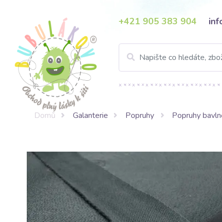
+421 905 383 904
in
Domů
Galanterie
Popruhy
Popruhy bavl