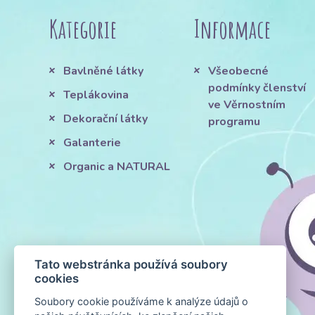
Kategorie
Informace
Bavlněné látky
Všeobecné
podmínky členství
Teplákovina
ve Věrnostním
Dekorační látky
programu
Galanterie
Organic a NATURAL
Tato webstránka používá soubory
cookies
Soubory cookie používáme k analýze údajů o