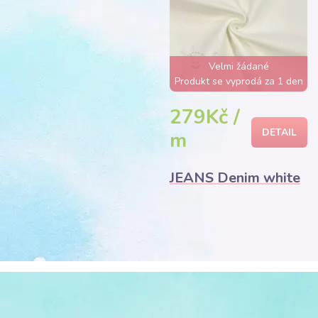
Velmi žádané
Produkt se vyprodá za 1 den
279Kč /
DETAIL
m
JEANS Denim white