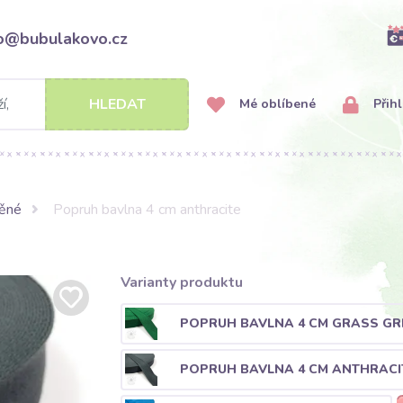
fo@bubulakovo.cz
HLEDAT
Mé oblíbené
Přihl
něné
Popruh bavlna 4 cm anthracite
Varianty produktu
POPRUH BAVLNA 4 CM GRASS GR
POPRUH BAVLNA 4 CM ANTHRACI