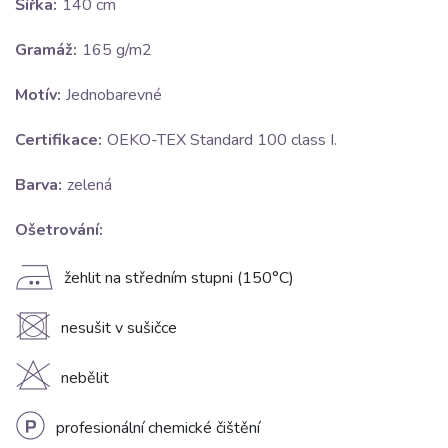
Šířka:
140 cm
Gramáž:
165 g/m2
Motív:
Jednobarevné
Certifikace:
OEKO-TEX Standard 100 class I.
Barva:
zelená
Ošetrování:
E
žehlit na středním stupni (150°C)
U
nesušit v sušičce
H
nebělit
L
profesionální chemické čištění