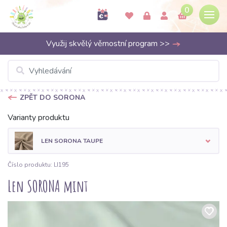
0
Využij skvělý věrnostní program >>
ZPĚT DO SORONA
Varianty produktu
LEN SORONA TAUPE
Číslo produktu: LI195
Len SORONA mint