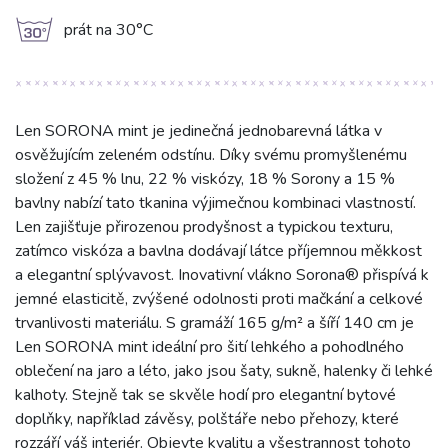
g
prát na 30°C
Len SORONA mint je jedinečná jednobarevná látka v
osvěžujícím zeleném odstínu. Díky svému promyšlenému
složení z 45 % lnu, 22 % viskózy, 18 % Sorony a 15 %
bavlny nabízí tato tkanina výjimečnou kombinaci vlastností.
Len zajišťuje přirozenou prodyšnost a typickou texturu,
zatímco viskóza a bavlna dodávají látce příjemnou měkkost
a elegantní splývavost. Inovativní vlákno Sorona® přispívá k
jemné elasticitě, zvýšené odolnosti proti mačkání a celkové
trvanlivosti materiálu. S gramáží 165 g/m² a šíří 140 cm je
Len SORONA mint ideální pro šití lehkého a pohodlného
oblečení na jaro a léto, jako jsou šaty, sukně, halenky či lehké
kalhoty. Stejně tak se skvěle hodí pro elegantní bytové
doplňky, například závěsy, polštáře nebo přehozy, které
rozzáří váš interiér. Objevte kvalitu a všestrannost tohoto