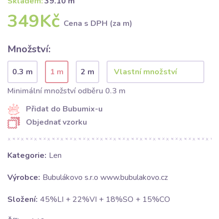
Skladem:
39.10 m
349Kč
Cena s DPH (za m)
Množství:
0.3 m
1 m
2 m
Minimální množství odběru 0.3 m
Přidat do Bubumix-u
Objednať vzorku
Kategorie:
Len
Výrobce:
Bubulákovo s.r.o www.bubulakovo.cz
Složení:
45%LI + 22%VI + 18%SO + 15%CO